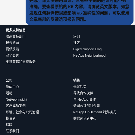
完成。译文多采用直译，且有些字词的翻译可能不甚
准确。要查看原始的 KB 内容，请浏览英文版本。如您
发现任何翻译错误或影响 KB 准确性的问题，可以使用
文章底部的反馈选项报告问题。
更多支持信息
联系支持部门
培训
报告问题
社区
提供反馈
Digital Support Blog
安全公告
NetApp Neighborhood
支持策略和支持服务
公司
销售
新闻中心
先试后买
活动
寻找合作伙伴
NetApp Insight
与 NetApp 合作
客户成功案例
美国公共部门合同
环境、社会与公司治理
NetApp OnDemand 消费模式
投资者
数据远见者中心
招聘
联系我们