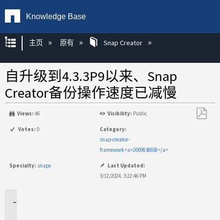
Knowledge Base
扩展/隐缩全局层次
主页
原有
Snap Creator
自升级到4.3.3P9以来、Snap
Creator备份操作速度已减慢
Views:
46
Visibility:
Public
另
Votes:
0
Category:
存
snap-creator-
为
framework<a>2009838658</a>
PDF
Specialty:
snapx
Last Updated:
3/12/2024, 3:22:46 PM
适
用