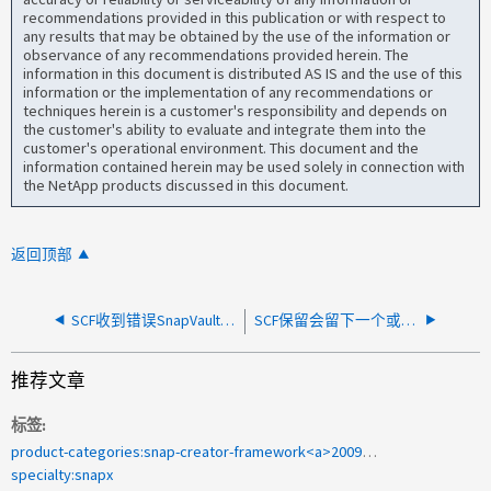
recommendations provided in this publication or with respect to
any results that may be obtained by the use of the information or
observance of any recommendations provided herein. The
information in this document is distributed AS IS and the use of this
information or the implementation of any recommendations or
techniques herein is a customer's responsibility and depends on
the customer's ability to evaluate and integrate them into the
customer's operational environment. This document and the
information contained herein may be used solely in connection with
the NetApp products discussed in this document.
返回顶部
SCF收到错误SnapVault Snapshot无法在创建快照后重命名
SCF保留会留下一个或多个超出配置的额外快照
推荐文章
标签
product-categories:snap-creator-framework<a>2009年4月15日</a>
specialty:snapx