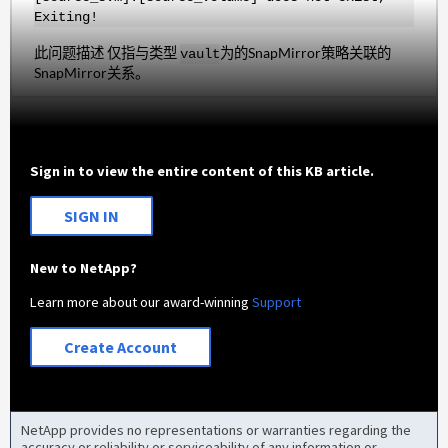
Exiting!
此问题描述 仅指与类型
为的SnapMirror策略关联的
vault
SnapMirror关系。
Sign in to view the entire content of this KB article.
SIGN IN
New to NetApp?
Learn more about our award-winning
Support
Create Account
NetApp provides no representations or warranties regarding the
accuracy or reliability or serviceability of any information or