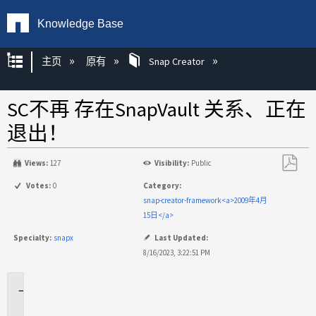
Knowledge Base
扩展/隐缩全局层次
主页
原有
Snap Creator
SC不再 存在SnapVault 关系、正在
退出！
Views:
127
Visibility:
Public
另
Votes:
0
Category:
存
snap-creator-framework<a>2009年4月
为
15日</a>
PDF
Specialty:
snapx
Last Updated:
8/16/2023, 3:22:51 PM
适
用