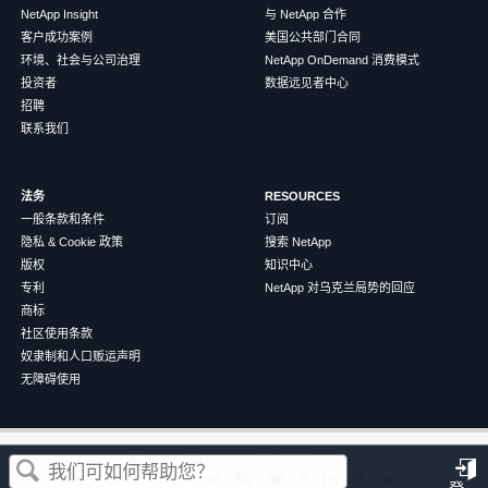
NetApp Insight
与 NetApp 合作
客户成功案例
美国公共部门合同
环境、社会与公司治理
NetApp OnDemand 消费模式
投资者
数据远见者中心
招聘
联系我们
法务
RESOURCES
一般条款和条件
订阅
隐私 & Cookie 政策
搜索 NetApp
版权
知识中心
专利
NetApp 对乌克兰局势的回应
商标
社区使用条款
奴隶制和人口贩运声明
无障碍使用
这篇文章对您有帮助吗？
©
2026
NetApp
中文（简体）
条款和条件
隐私政策
Cookie 政策
Cookie 设置