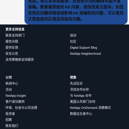
完成。译文多采用直译，且有些字词的翻译可能不甚
准确。要查看原始的 KB 内容，请浏览英文版本。如您
发现任何翻译错误或影响 KB 准确性的问题，可以使用
文章底部的反馈选项报告问题。
更多支持信息
联系支持部门
培训
报告问题
社区
提供反馈
Digital Support Blog
安全公告
NetApp Neighborhood
支持策略和支持服务
公司
销售
新闻中心
先试后买
活动
寻找合作伙伴
NetApp Insight
与 NetApp 合作
客户成功案例
美国公共部门合同
环境、社会与公司治理
NetApp OnDemand 消费模式
投资者
数据远见者中心
招聘
联系我们