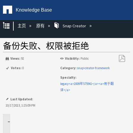
Knowledge Base
扩展/隐缩全局层次
主页
原有
Snap Creator
备份失败、权限被拒绝
Views:
92
Visibility:
Public
另
Votes:
0
Category:
snap-creator-framework
存
Specialty:
为
legacy<a>2009年575941</a><a>用于翻
PDF
译</a>
Last Updated:
10/17/2023, 1:25:09 PM
适
用