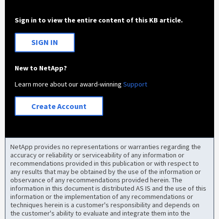
Sign in to view the entire content of this KB article.
SIGN IN
New to NetApp?
Learn more about our award-winning
Support
Create Account
NetApp provides no representations or warranties regarding the
accuracy or reliability or serviceability of any information or
recommendations provided in this publication or with respect to
any results that may be obtained by the use of the information or
observance of any recommendations provided herein. The
information in this document is distributed AS IS and the use of this
information or the implementation of any recommendations or
techniques herein is a customer's responsibility and depends on
the customer's ability to evaluate and integrate them into the