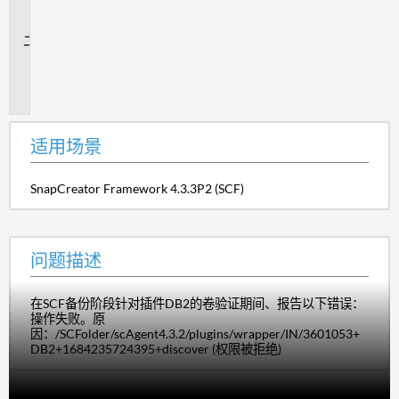
场
景
问
题
描
述
适用场景
SnapCreator Framework 4.3.3P2 (SCF)
问题描述
在SCF备份阶段针对插件DB2的卷验证期间、报告以下错误：
操作失败。原
因：/SCFolder/scAgent4.3.2/plugins/wrapper/IN/3601053+
DB2+1684235724395+discover (权限被拒绝)