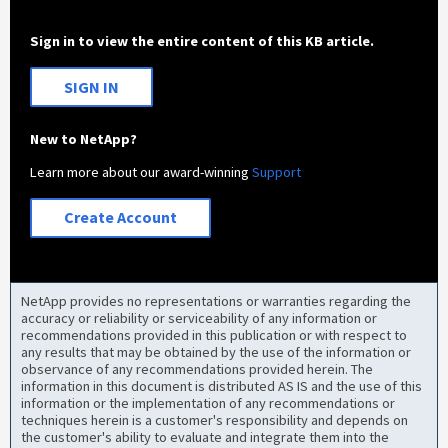
Sign in to view the entire content of this KB article.
SIGN IN
New to NetApp?
Learn more about our award-winning
Support
Create Account
NetApp provides no representations or warranties regarding the
accuracy or reliability or serviceability of any information or
recommendations provided in this publication or with respect to
any results that may be obtained by the use of the information or
observance of any recommendations provided herein. The
information in this document is distributed AS IS and the use of this
information or the implementation of any recommendations or
techniques herein is a customer's responsibility and depends on
the customer's ability to evaluate and integrate them into the