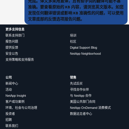
完成。译文多采用直译，且有些字词的翻译可能不甚
准确。要查看原始的 KB 内容，请浏览英文版本。如您
发现任何翻译错误或影响 KB 准确性的问题，可以使用
文章底部的反馈选项报告问题。
更多支持信息
联系支持部门
培训
报告问题
社区
提供反馈
Digital Support Blog
安全公告
NetApp Neighborhood
支持策略和支持服务
公司
销售
新闻中心
先试后买
活动
寻找合作伙伴
NetApp Insight
与 NetApp 合作
客户成功案例
美国公共部门合同
环境、社会与公司治理
NetApp OnDemand 消费模式
投资者
数据远见者中心
招聘
联系我们