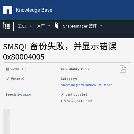
Knowledge Base
扩展/隐缩全局层次
主页
原有
SnapManager 套件
SMSQL 备份失败，并显示错误
0x80004005
Views:
357
Visibility:
Public
另
Votes:
0
Category:
存
snapmanager-for-microsoft-sql-server
为
Specialty:
snapx
Last Updated:
PDF
11/17/2020, 10:40:16 AM
适
用
于