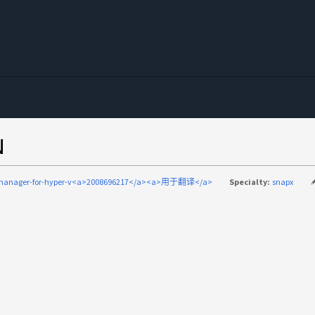
N
manager-for-hyper-v<a>2008696217</a><a>用于翻译</a>
Specialty:
snapx