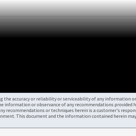
the accuracy or reliability or serviceability of any information 
the information or observance of any recommendations provided he
ny recommendations or techniques herein is a customer's responsi
onment. This document and the information contained herein may 