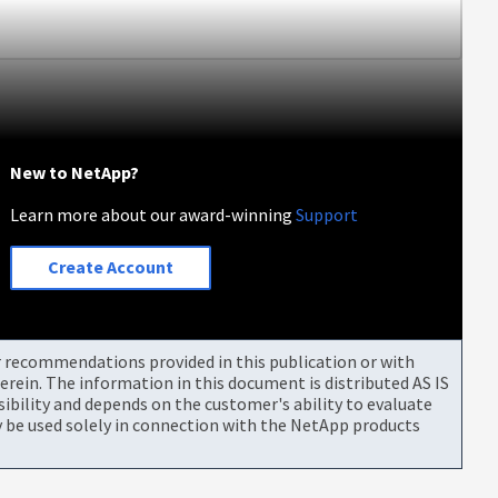
New to NetApp?
Learn more about our award-winning
Support
Create Account
or recommendations provided in this publication or with
rein. The information in this document is distributed AS IS
bility and depends on the customer's ability to evaluate
be used solely in connection with the NetApp products