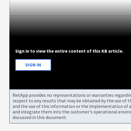
Sign in to view the entire content of this KB article.
SIGN IN
NetApp provides no representations or warranties regarding 
respect to any results that may be obtained by the use of 
and the use of this information or the implementation of a
and integrate them into the customer's operational envir
discussed in this document.