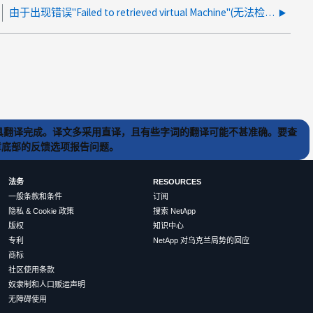
由于出现错误"Failed to retrieved virtual Machine"(无法检索虚拟机)、SMHV无法还原VM
) 工具翻译完成。译文多采用直译，且有些字词的翻译可能不甚准确。要查
文章底部的反馈选项报告问题。
法务
RESOURCES
一般条款和条件
订阅
隐私 & Cookie 政策
搜索 NetApp
版权
知识中心
专利
NetApp 对乌克兰局势的回应
商标
社区使用条款
奴隶制和人口贩运声明
无障碍使用