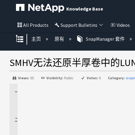
Knowledge Base
All Products
Support Bulletins
Videos
扩展/隐缩全局层次
主页
原有
SnapManager 套件
SMHV无法还原半厚卷中的LU
Views:
55
Visibility:
Public
Votes:
0
Category:
snap
适
用
场
景
问
题
描