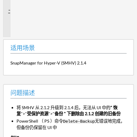
景
问
题
描
述
适用场景
SnapManager for Hyper-V (SMHV) 2.1.4
问题描述
将 SMHV 从 2.1.2 升级到 2.1.4 后，无法从 UI 中的
" 恢
复
">"
受保护资源
">"
备份 " 下删除由 2.1.2 创建的旧备份
PowerShell （ PS ）命令
无错误地完成，
Delete-Backup
但备份仍保留在 UI 中