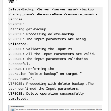
例如
：
Delete-Backup -Server <server_name> -backup
<backup_name> -ResourceName <resource_name> -
verbose
VERBOSE:
Starting get-backup
VERBOSE: Processing delete-backup..
VERBOSE: The input parameters are being
validated.
VERBOSE: Validating the Input VM
VERBOSE: All the Input Parameters are valid.
VERBOSE: The input parameters validation
successful.
VERBOSE: Performing the
operation "delete-backup" on target "
<host_name>".
VERBOSE: Proceeding with delete-backup .The
user confirmed the Input parameters.
VERBOSE: Delete operation successfully
completed.