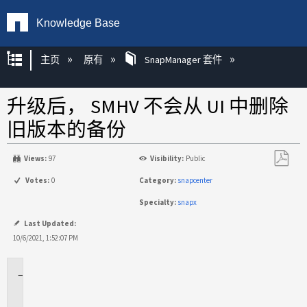
Knowledge Base
扩展/隐缩全局层次
主页
原有
SnapManager 套件
升级后， SMHV 不会从 UI 中删除
旧版本的备份
Views:
97
Visibility:
Public
另
Votes:
0
Category:
snapcenter
存
Specialty:
snapx
为
PDF
Last Updated:
10/6/2021, 1:52:07 PM
适
用
场