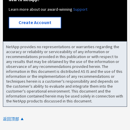
Learn more about our award-winning
Support
Create Account
NetApp provides no representations or warranties regarding the
accuracy or reliability or serviceability of any information or
recommendations provided in this publication or with respect to
any results that may be obtained by the use of the information or
observance of any recommendations provided herein. The
information in this document is distributed AS IS and the use of this
information or the implementation of any recommendations or
techniques herein is a customer's responsibility and depends on
the customer's ability to evaluate and integrate them into the
customer's operational environment. This document and the
information contained herein may be used solely in connection with
the NetApp products discussed in this document.
返回顶部