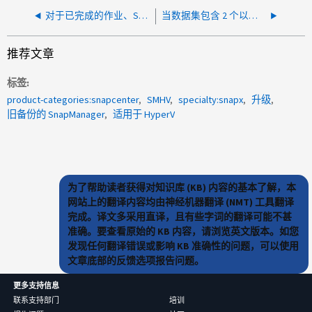
对于已完成的作业、SMHV显示的运行状态不正确、并且"_running.txt "仍保留
当数据集包含 2 个以上的卷时，SMHV 不会删除快照
推荐文章
标签
product-categories:snapcenter
SMHV
specialty:snapx
升级
旧备份的 SnapManager
适用于 HyperV
为了帮助读者获得对知识库 (KB) 内容的基本了解，本
网站上的翻译内容均由神经机器翻译 (NMT) 工具翻译
完成。译文多采用直译，且有些字词的翻译可能不甚
准确。要查看原始的 KB 内容，请浏览英文版本。如您
发现任何翻译错误或影响 KB 准确性的问题，可以使用
文章底部的反馈选项报告问题。
更多支持信息
联系支持部门
培训