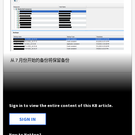
从 7 月份开始的备份将保留备份
Sign in to view the entire content of this KB article.
SIGN IN
New to NetApp?