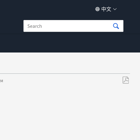
中文
 AM
另
存
为
PDF