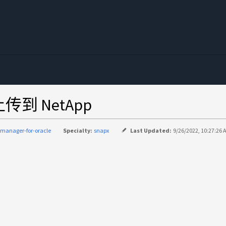
到 NetApp
manager-for-oracle
Specialty:
snapx
Last Updated:
9/26/2022, 10:27:26