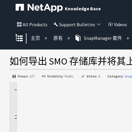
Knowledge Base
All Products
Support Bulletins
Videos
扩展/隐缩全局层次
主页
原有
SnapManager 套件
如何导出 SMO 存储库并将其上传
Views:
227
Visibility:
Public
Votes:
0
Category:
snap
适
用
场
景
问
题
描