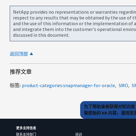
NetApp provides no representations or warranties regarding 
respect to any results that may be obtained by the use of 
and the use of this information or the implementation of a
and integrate them into the customer's operational envir
discussed in this document.
返回顶部
推荐文章
标签
product-categories:snapmanager-for-oracle
SMO
S
为了帮助读者获得对知识库 
看原始的 KB 内容，请浏
更多支持信息
联系支持部门
培训