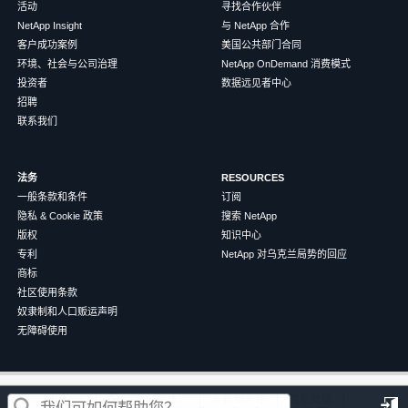
活动
寻找合作伙伴
NetApp Insight
与 NetApp 合作
客户成功案例
美国公共部门合同
环境、社会与公司治理
NetApp OnDemand 消费模式
投资者
数据远见者中心
招聘
联系我们
法务
RESOURCES
一般条款和条件
订阅
隐私 & Cookie 政策
搜索 NetApp
版权
知识中心
专利
NetApp 对乌克兰局势的回应
商标
社区使用条款
奴隶制和人口贩运声明
无障碍使用
这篇文章对您有帮助吗？
©
2026
NetApp
中文（简体）
条款和条件
隐私政策