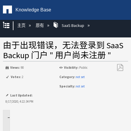
Knowledge Base
扩展/隐缩全局层次
主页
原有
SaaS Backup
由于出现错误，无法登录到 SaaS
Backup 门户 " 用户尚未注册 "
Views:
90
Visibility:
Public
另
Votes:
2
Category:
not set
存
Specialty:
not set
为
PDF
Last Updated:
8/17/2020, 4:22:34 PM
适
用
于