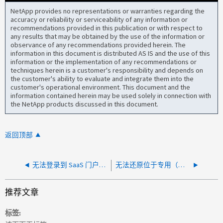
NetApp provides no representations or warranties regarding the
accuracy or reliability or serviceability of any information or
recommendations provided in this publication or with respect to
any results that may be obtained by the use of the information or
observance of any recommendations provided herein. The
information in this document is distributed AS IS and the use of this
information or the implementation of any recommendations or
techniques herein is a customer's responsibility and depends on
the customer's ability to evaluate and integrate them into the
customer's operational environment. This document and the
information contained herein may be used solely in connection with
the NetApp products discussed in this document.
返回顶部
无法登录到 SaaS 门户，并显示错误 "session expired.请重新登录 "
无法还原位于专用（已锁定）团队通道中的文件
推荐文章
标签