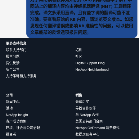
网站上的翻译内容均由神经机器翻译 (NMT) 工具翻译
完成。译文多采用直译，且有些字词的翻译可能不甚
准确。要查看原始的 KB 内容，请浏览英文版本。如您
发现任何翻译错误或影响 KB 准确性的问题，可以使用
文章底部的反馈选项报告问题。
更多支持信息
联系支持部门
培训
报告问题
社区
提供反馈
Digital Support Blog
安全公告
NetApp Neighborhood
支持策略和支持服务
公司
销售
新闻中心
先试后买
活动
寻找合作伙伴
NetApp Insight
与 NetApp 合作
客户成功案例
美国公共部门合同
环境、社会与公司治理
NetApp OnDemand 消费模式
投资者
数据远见者中心