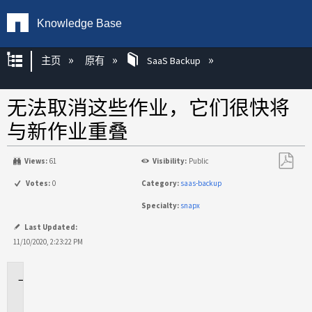
Knowledge Base
扩展/隐缩全局层次
主页
原有
SaaS Backup
无法取消这些作业，它们很快将
与新作业重叠
Views:
61
Visibility:
Public
另
Votes:
0
Category:
saas-backup
存
Specialty:
snapx
为
PDF
Last Updated:
11/10/2020, 2:23:22 PM
适
用
于