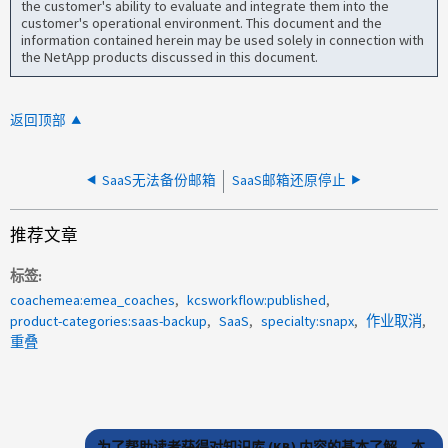
the customer's ability to evaluate and integrate them into the
customer's operational environment. This document and the
information contained herein may be used solely in connection with
the NetApp products discussed in this document.
返回顶部
SaaS无法备份邮箱
SaaS邮箱还原停止
推荐文章
标签
coachemea:emea_coaches
kcsworkflow:published
product-categories:saas-backup
SaaS
specialty:snapx
作业取消
重叠
为了帮助读者获得对知识库 (KB) 内容的基本了解，本