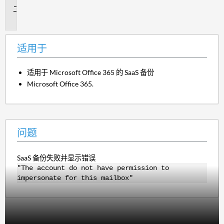
问
题
适用于
适用于 Microsoft Office 365 的 SaaS 备份
Microsoft Office 365.
问题
SaaS 备份失败并显示错误
"The account do not have permission to
impersonate for this mailbox"