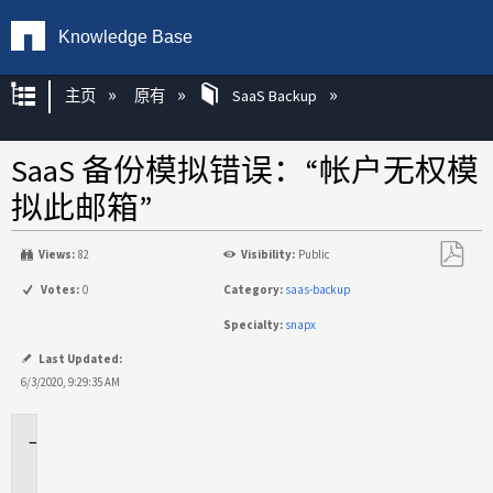
Knowledge Base
扩展/隐缩全局层次
主页
原有
SaaS Backup
SaaS 备份模拟错误：“帐户无权模
拟此邮箱”
Views:
82
Visibility:
Public
另
Votes:
0
Category:
saas-backup
存
Specialty:
snapx
为
PDF
Last Updated:
6/3/2020, 9:29:35 AM
适
用
于