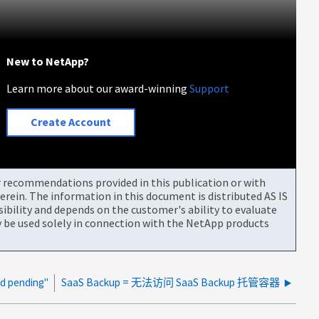
New to NetApp?
Learn more about our award-winning
Support
Create Account
or recommendations provided in this publication or with
rein. The information in this document is distributed AS IS
bility and depends on the customer's ability to evaluate
be used solely in connection with the NetApp products
pending"
SaaS Backup = 无法访问 SaaS Backup 托管容器