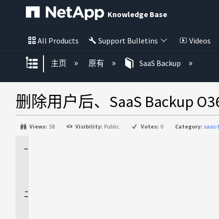
Knowledge Base
All Products
Support Bulletins
Videos
扩展/隐缩全局层次
主页
原有
SaaS Backup
删除用户后、SaaS Backup 
Views:
58
Visibility:
Public
Votes:
0
Category:
saas
适
用
场
景
问
题
描