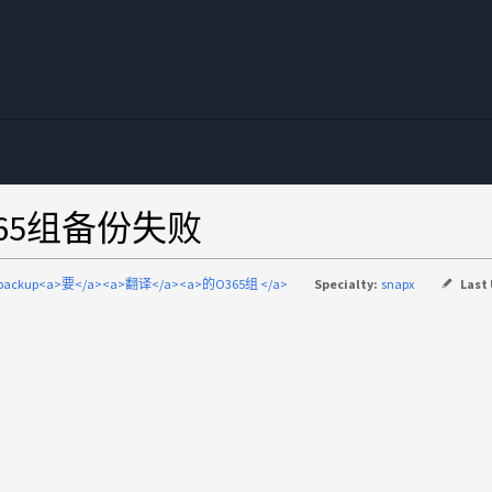
O365组备份失败
-backup<a>要</a><a>翻译</a><a>的O365组 </a>
Specialty:
snapx
Last