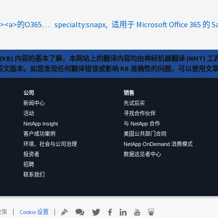
product-categories:saas-backup<a>要</a><a>翻译</a><a>的O365组 </a>
specialty:snapx
适用于 Microsoft Office 365 的 
(KB) 内容的基本了解，本网站上的翻译内容均由神经机器翻译 (NMT
览英文版本。如您发现任何翻译错误或影响 KB 准确性的问题，可以使用
公司
销售
新闻中心
先试后买
活动
寻找合作伙伴
NetApp Insight
与 NetApp 合作
客户成功案例
美国公共部门合同
环境、社会与公司治理
NetApp OnDemand 消费模式
投资者
数据远见者中心
招聘
联系我们
 政策
Cookie 设置