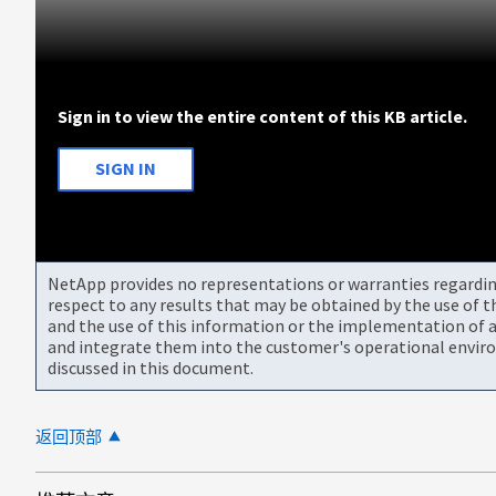
Sign in to view the entire content of this KB article.
SIGN IN
NetApp provides no representations or warranties regarding 
respect to any results that may be obtained by the use of 
and the use of this information or the implementation of a
and integrate them into the customer's operational envir
discussed in this document.
返回顶部