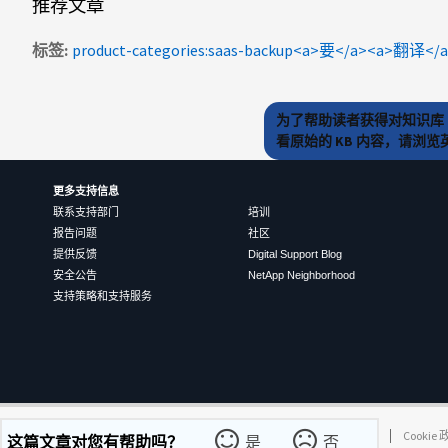
推荐文章
标签
为了帮助读者获得对知识库 
看原始的 KB 内容，请浏
更多支持信息
联系支持部门
培训
报告问题
社区
提供反馈
Digital Support Blog
安全公告
NetApp Neighborhood
支持策略和支持服务
©
2026
NetApp
中文（简体）
条款和条件
隐私政策
Cookie
这篇文章对您有帮助吗？
是
否