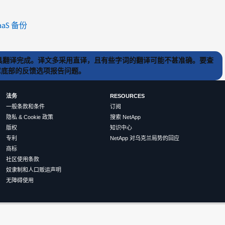
SaaS 备份
) 工具翻译完成。译文多采用直译，且有些字词的翻译可能不甚准确。要查
文章底部的反馈选项报告问题。
法务
RESOURCES
一般条款和条件
订阅
隐私 & Cookie 政策
搜索 NetApp
版权
知识中心
专利
NetApp 对乌克兰局势的回应
商标
社区使用条款
奴隶制和人口贩运声明
无障碍使用