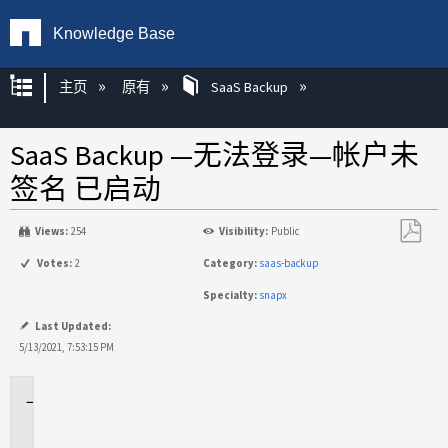
Knowledge Base
扩展/隐缩全局层次
主页
原有
SaaS Backup
SaaS Backup —无法登录—帐户未
签名 已启动
Views:
254
Visibility:
Public
另
Votes:
2
Category:
saas-backup
存
Specialty:
snapx
为
PDF
Last Updated:
5/13/2021, 7:53:15 PM
适
用
于