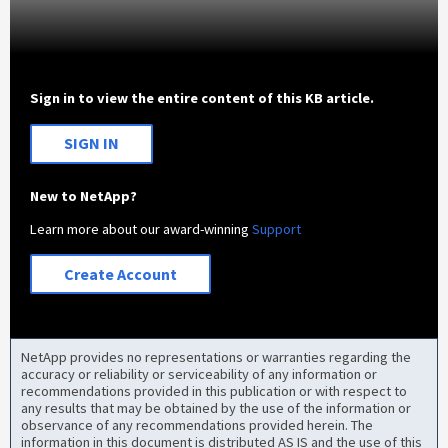
Sign in to view the entire content of this KB article.
SIGN IN
New to NetApp?
Learn more about our award-winning
Support
Create Account
NetApp provides no representations or warranties regarding the
accuracy or reliability or serviceability of any information or
recommendations provided in this publication or with respect to
any results that may be obtained by the use of the information or
observance of any recommendations provided herein. The
information in this document is distributed AS IS and the use of this