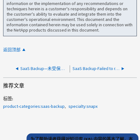
information or the implementation of any recommendations or
techniques herein is a customer's responsibility and depends on
the customer's ability to evaluate and integrate them into the
customer's operational environment. This document and the
information contained herein may be used solely in connection with
the NetApp products discussed in this document.
返回顶部
SaaS Backup—未受保护的用户结果窗格中的差异
SaaS Backup-Failed to renew your license subscription ： SSO 用户名或 pwd 无效
推荐文章
标签
product-categories:saas-backup
specialty:snapx
为了帮助读者获得对知识库 (KB) 内容的基本了解，本