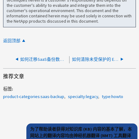
techniques herein is a customer's responsibility and depends on
the customer's ability to evaluate and integrate them into the
customer's operational environment. This document and the
information contained herein may be used solely in connection with
the NetApp products discussed in this document.
返回顶部
如何迁移SaaS备份数据和使用批量导出工具
如何清除未受保护的 Exchange Online 邮箱？
推荐文章
标签
product-categories:saas-backup
specialty:legacy
type:howto
为了帮助读者获得对知识库 (KB) 内容的基本了解，本
网站上的翻译内容均由神经机器翻译 (NMT) 工具翻译