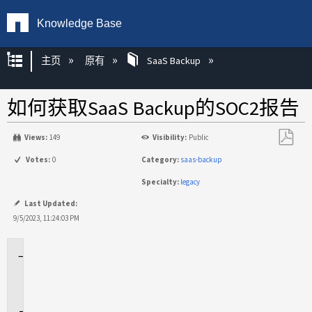
Knowledge Base
扩展/隐缩全局层次
主页
原有
SaaS Backup
如何获取SaaS Backup的SOC2报告
Views:
149
Visibility:
Public
另
Votes:
0
Category:
saas-backup
存
Specialty:
legacy
为
PDF
Last Updated:
9/5/2023, 11:24:03 PM
适
用
场
景