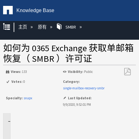
Knowledge Base
扩展/隐缩全局层次
主页
原有
SMBR
如何为 0365 Exchange 获取单邮箱
恢复（ SMBR ）许可证
Views:
133
Visibility:
Public
另
Votes:
0
Category:
存
single-mailbox-recovery-smbr
为
Specialty:
snapx
Last Updated:
PDF
9/9/2020, 9:52:01 PM
适
用
于