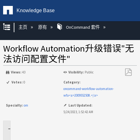
Knowledge Base
扩展/隐缩全局层次
主页
原有
OnCommand 套件
Workflow Automation升级错误"无
法访问配置文件"
Views:
43
Visibility:
Public
另
Votes:
0
Category:
存
oncommand-workflow-automation-
为
wfa<a>2009552508.</a>
PDF
Specialty:
om
Last Updated:
5/24/2023, 1:52:42 AM
适
用