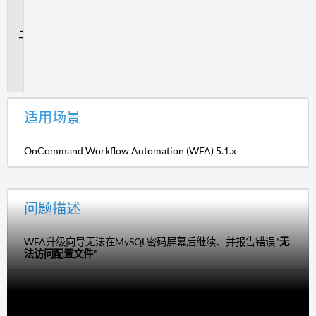
场
景
问
题
描
述
适用场景
OnCommand Workflow Automation (WFA) 5.1.x
问题描述
WFA升级向导无法在MySQL密码屏幕后继续、并报告错误"
无
法访问配置文件
"