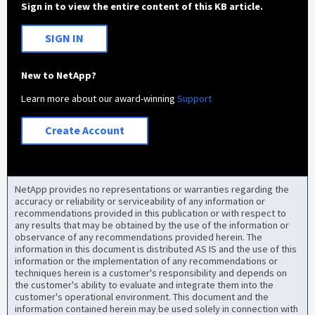
Sign in to view the entire content of this KB article.
SIGN IN
New to NetApp?
Learn more about our award-winning
Support
Create Account
NetApp provides no representations or warranties regarding the
accuracy or reliability or serviceability of any information or
recommendations provided in this publication or with respect to
any results that may be obtained by the use of the information or
observance of any recommendations provided herein. The
information in this document is distributed AS IS and the use of this
information or the implementation of any recommendations or
techniques herein is a customer's responsibility and depends on
the customer's ability to evaluate and integrate them into the
customer's operational environment. This document and the
information contained herein may be used solely in connection with