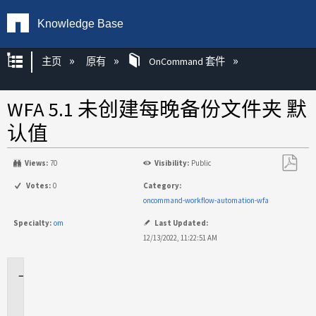
Knowledge Base
扩展/隐缩全局层次
主页
原有
OnCommand 套件
WFA 5.1 未创建每晚备份文件夹 默
认值
Views:
70
Visibility:
Public
另
Votes:
0
Category:
存
oncommand-workflow-automation-wfa
为
Specialty:
om
Last Updated:
PDF
12/13/2022, 11:22:51 AM
适
用
场