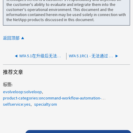
the customer's ability to evaluate and integrate them into the
customer's operational environment. This document and the
information contained herein may be used solely in connection with
the NetApp products discussed in this document.
返回顶部
WFA 5.1在升级后无法启动
WFA 5.1RC1 - 无法通过 LDAP/LDAPS 验证用户
推荐文章
标签
evolveloop:solveloop
product-categories:oncommand-workflow-automation-wfa
selfservice:yes
specialty:om