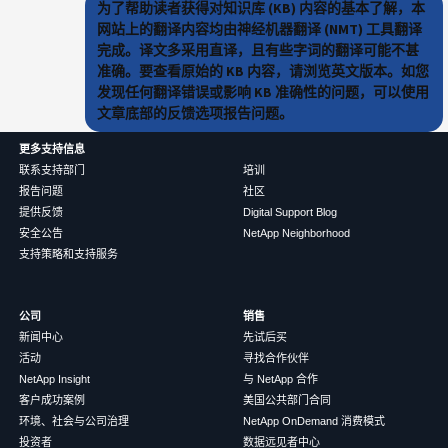
为了帮助读者获得对知识库 (KB) 内容的基本了解，本
网站上的翻译内容均由神经机器翻译 (NMT) 工具翻译
完成。译文多采用直译，且有些字词的翻译可能不甚
准确。要查看原始的 KB 内容，请浏览英文版本。如您
发现任何翻译错误或影响 KB 准确性的问题，可以使用
文章底部的反馈选项报告问题。
更多支持信息
联系支持部门
培训
报告问题
社区
提供反馈
Digital Support Blog
安全公告
NetApp Neighborhood
支持策略和支持服务
公司
销售
新闻中心
先试后买
活动
寻找合作伙伴
NetApp Insight
与 NetApp 合作
客户成功案例
美国公共部门合同
环境、社会与公司治理
NetApp OnDemand 消费模式
投资者
数据远见者中心