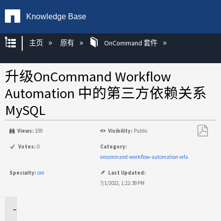
Knowledge Base
扩展/隐缩全局层次
主页
原有
OnCommand 套件
升级OnCommand Workflow
Automation 中的第三方依赖关系
MySQL
Views:
109
Visibility:
Public
另
Votes:
0
Category:
存
oncommand-workflow-automation-wfa
为
Specialty:
om
Last Updated:
PDF
7/1/2022, 1:22:39 PM
适
用