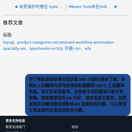
未受保护的卷在 System Manager 中显示为受保护
VMware Tools未在Unified Manager虚拟设备上运行
推荐文章
标签
mysql
product-categories:oncommand-workflow-automation-wfa
specialty:om
type:howto<a>SQL 升级</a>
wfa
为了帮助读者获得对知识库 (KB) 内容的基本了解，本
网站上的翻译内容均由神经机器翻译 (NMT) 工具翻译
完成。译文多采用直译，且有些字词的翻译可能不甚
准确。要查看原始的 KB 内容，请浏览英文版本。如您
发现任何翻译错误或影响 KB 准确性的问题，可以使用
文章底部的反馈选项报告问题。
更多支持信息
联系支持部门
培训