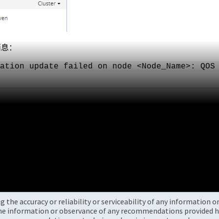
消息：
ation update failed on node <Node_Name>: QOS
the accuracy or reliability or serviceability of any information 
the information or observance of any recommendations provided he