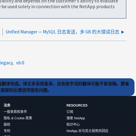
bility and depends on the customer's ability to evaluate
be used solely in connection with the NetApp products
Unified Manager — MySQL 日志发送，多 GB 的大错误日志
:legacy
vb:0
) 工具翻译完成。译文多采用直译，且有些字词的翻译可能不甚准确。要查
文章底部的反馈选项报告问题。
法务
RESOURCES
一般条款和条件
订阅
隐私 & Cookie 政策
搜索 NetApp
版权
知识中心
专利
NetApp 对乌克兰局势的回应