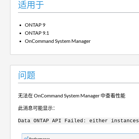
适用于
ONTAP 9
ONTAP 9.1
OnCommand System Manager
问题
无法在 OnCommand System Manager 中查看性能
此消息可能显示：
Data ONTAP API Failed: either instances