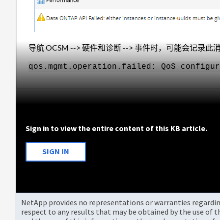
导航 OCSM --> 硬件和诊断 --> 事件时，可能会记录此
qos.mgmt.operation.failed: QoS configur
Sign in to view the entire content of this KB article.
SIGN IN
NetApp provides no representations or warranties regarding 
respect to any results that may be obtained by the use of 