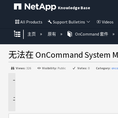
Knowledge Base
All Products
Support Bulletins
Videos
扩展/隐缩全局层次
主页
原有
OnCommand 套件
无法在 OnCommand System
Views:
326
Visibility:
Public
Votes:
0
Category:
onc
适
用
于
问
题