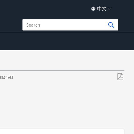
中文
:35:34 AM
另
存
为
PDF