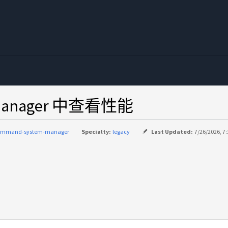
 Manager 中查看性能
ommand-system-manager
Specialty:
legacy
Last Updated:
7/26/2026, 7