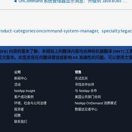
OnCommand 系统管理器显示消息：升级到 Java 8U65 及更高版本后，未使用 TLS 配置存储系统以实现安全管理
roduct-categories:oncommand-system-manager
specialty:legac
(KB) 内容的基本了解，本网站上的翻译内容均由神经机器翻译 (NMT
览英文版本。如您发现任何翻译错误或影响 KB 准确性的问题，可以使用
公司
销售
新闻中心
先试后买
活动
寻找合作伙伴
NetApp Insight
与 NetApp 合作
客户成功案例
美国公共部门合同
环境、社会与公司治理
NetApp OnDemand 消费模式
投资者
数据远见者中心
招聘
联系我们