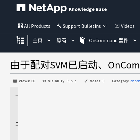
Knowledge Base
All Products
Support Bulletins
Videos
扩展/隐缩全局层次
主页
原有
OnCommand 套件
由于配对SVM已启动、OnComma
Views:
66
Visibility:
Public
Votes:
0
Category:
onco
适
用
场
景
问
题
描