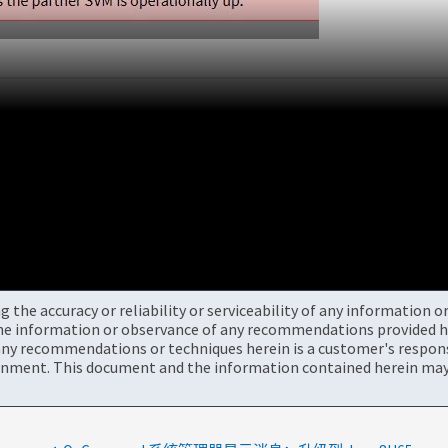
the accuracy or reliability or serviceability of any information 
the information or observance of any recommendations provided he
ny recommendations or techniques herein is a customer's responsi
onment. This document and the information contained herein may 