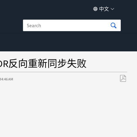
中文
VM-DR反向重新同步失败
:34:46 AM
另
存
为
PDF