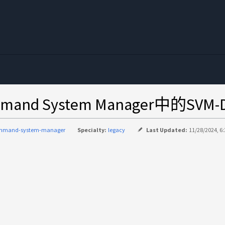
nd System Manager中的S
mmand-system-manager
Specialty:
legacy
Last Updated:
11/28/2024, 6