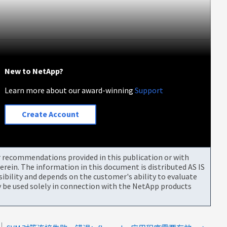
New to NetApp?
Learn more about our award-winning
Support
Create Account
or recommendations provided in this publication or with
rein. The information in this document is distributed AS IS
bility and depends on the customer's ability to evaluate
be used solely in connection with the NetApp products