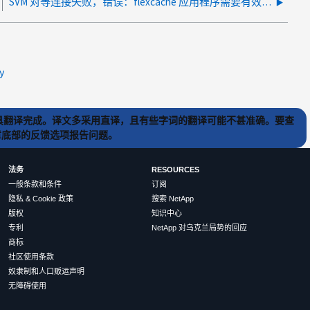
SVM 对等连接失败，错误：flexcache 应用程序需要有效的对等集群版本
y
) 工具翻译完成。译文多采用直译，且有些字词的翻译可能不甚准确。要查
文章底部的反馈选项报告问题。
法务
RESOURCES
一般条款和条件
订阅
隐私 & Cookie 政策
搜索 NetApp
版权
知识中心
专利
NetApp 对乌克兰局势的回应
商标
社区使用条款
奴隶制和人口贩运声明
无障碍使用