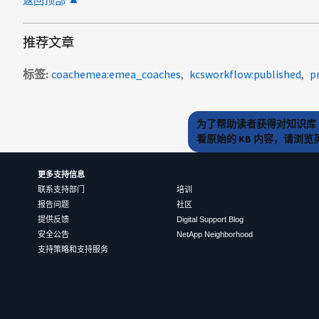
返回顶部
推荐文章
标签
coachemea:emea_coaches
kcsworkflow:published
p
为了帮助读者获得对知识库 
看原始的 KB 内容，请浏
更多支持信息
联系支持部门
培训
报告问题
社区
提供反馈
Digital Support Blog
安全公告
NetApp Neighborhood
支持策略和支持服务