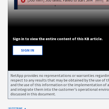
Sign in to view the entire content of this KB article.
SIGN IN
NetApp provides no representations or warranties regarding 
respect to any results that may be obtained by the use of 
and the use of this information or the implementation of a
and integrate them into the customer's operational envir
discussed in this document.