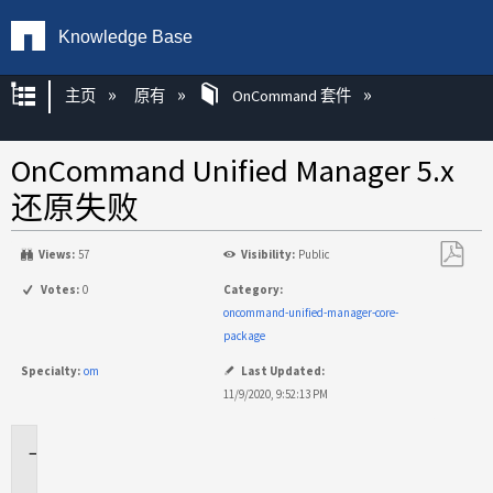
Knowledge Base
扩展/隐缩全局层次
主页
原有
OnCommand 套件
OnCommand Unified Manager 5.x
还原失败
Views:
57
Visibility:
Public
另
Votes:
0
Category:
存
oncommand-unified-manager-core-
为
package
PDF
Specialty:
om
Last Updated:
11/9/2020, 9:52:13 PM
适
用