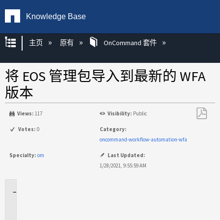
Knowledge Base
扩展/隐缩全局层次
主页
原有
OnCommand 套件
将 EOS 管理包导入到最新的 WFA
版本
Views:
117
Visibility:
Public
另
Votes:
0
Category:
存
oncommand-workflow-automation-wfa
为
Specialty:
om
Last Updated:
PDF
1/28/2021, 9:55:59 AM
适
用
于