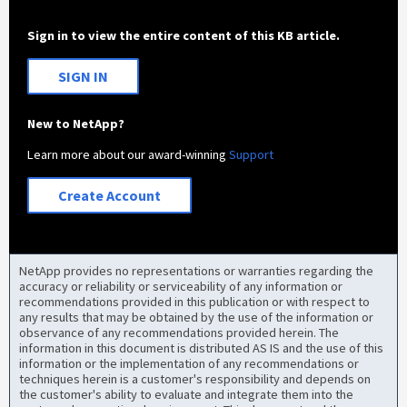
Sign in to view the entire content of this KB article.
SIGN IN
New to NetApp?
Learn more about our award-winning
Support
Create Account
NetApp provides no representations or warranties regarding the
accuracy or reliability or serviceability of any information or
recommendations provided in this publication or with respect to
any results that may be obtained by the use of the information or
observance of any recommendations provided herein. The
information in this document is distributed AS IS and the use of this
information or the implementation of any recommendations or
techniques herein is a customer's responsibility and depends on
the customer's ability to evaluate and integrate them into the