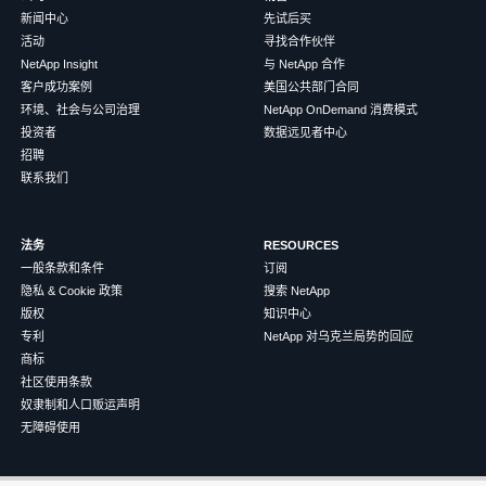
新闻中心
先试后买
活动
寻找合作伙伴
NetApp Insight
与 NetApp 合作
客户成功案例
美国公共部门合同
环境、社会与公司治理
NetApp OnDemand 消费模式
投资者
数据远见者中心
招聘
联系我们
法务
RESOURCES
一般条款和条件
订阅
隐私 & Cookie 政策
搜索 NetApp
版权
知识中心
专利
NetApp 对乌克兰局势的回应
商标
社区使用条款
奴隶制和人口贩运声明
无障碍使用