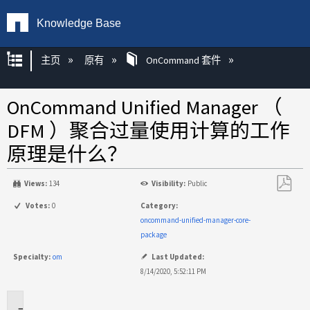
Knowledge Base
扩展/隐缩全局层次
主页
原有
OnCommand 套件
OnCommand Unified Manager （
DFM ）聚合过量使用计算的工作
原理是什么？
Views:
134
Visibility:
Public
另
Votes:
0
Category:
存
oncommand-unified-manager-core-
为
package
PDF
Specialty:
om
Last Updated:
8/14/2020, 5:52:11 PM
适