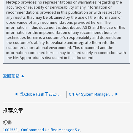
NetApp provides no representations or warranties regarding the
accuracy or reliability or serviceability of any information or
recommendations provided in this publication or with respect to
any results that may be obtained by the use of the information or
observance of any recommendations provided herein. The
information in this document is distributed AS IS and the use of this
information or the implementation of any recommendations or
techniques herein is a customer's responsibility and depends on
the customer's ability to evaluate and integrate them into the
customer's operational environment. This document and the
information contained herein may be used solely in connection with
the NetApp products discussed in this document.
返回顶部
当Adobe Flash于2020年12月停产时、DFM会受到什么影响
ONTAP System Manager如何更新磁盘固件？
推荐文章
标签
1002553
OnCommand Unified Manager 5.x