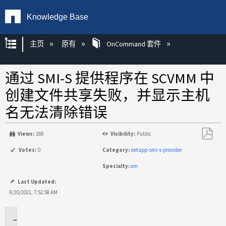
Knowledge Base
扩展/隐缩全局层次
主页
原有
OnCommand 套件
通过 SMI-S 提供程序在 SCVMM 中
创建文件共享失败，并显示主机
名无法清除错误
Views:
169
Visibility:
Public
另
Votes:
0
Category:
netapp-smi-s-provider
存
Specialty:
om
为
PDF
Last Updated:
8/20/2021, 7:52:58 AM
适