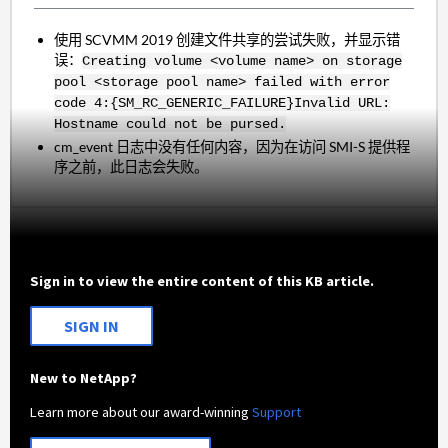
使用 SCVMM 2019 创建文件共享的尝试失败，并显示错
误：
Creating volume <volume name> on storage
pool <storage pool name> failed with error
code 4:{SM_RC_GENERIC_FAILURE}Invalid URL:
Hostname could not be pursed.
cm_event 日志中没有任何内容，因为在访问 SMI-S 提供程
序之前，此日志会失败。
Sign in to view the entire content of this KB article.
SIGN IN
New to NetApp?
Learn more about our award-winning
Support