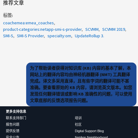
推荐文章
标签
coachemea:emea_coaches
product-categories:netapp-smi-s-provider
SCVMM
SCVMM 2019
SMI-S
SMI-S Provider
specialty:om
UpdateRollup 3.
为了帮助读者获得对知识库 (KB) 内容的基本了解，本
网站上的翻译内容均由神经机器翻译 (NMT) 工具翻译
完成。译文多采用直译，且有些字词的翻译可能不甚
准确。要查看原始的 KB 内容，请浏览英文版本。如您
发现任何翻译错误或影响 KB 准确性的问题，可以使用
文章底部的反馈选项报告问题。
更多支持信息
联系支持部门
培训
报告问题
社区
提供反馈
Digital Support Blog
安全公告
NetApp Neighborhood