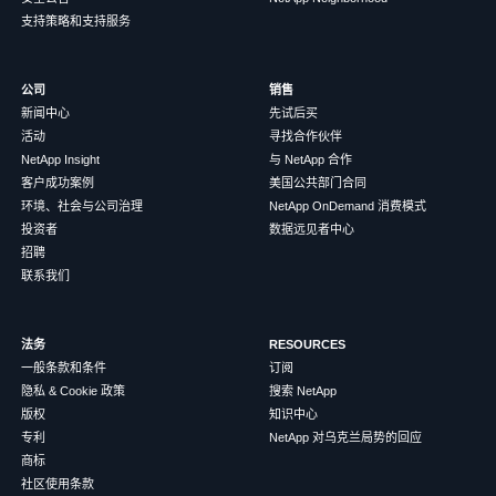
支持策略和支持服务
公司
销售
新闻中心
先试后买
活动
寻找合作伙伴
NetApp Insight
与 NetApp 合作
客户成功案例
美国公共部门合同
环境、社会与公司治理
NetApp OnDemand 消费模式
投资者
数据远见者中心
招聘
联系我们
法务
RESOURCES
一般条款和条件
订阅
隐私 & Cookie 政策
搜索 NetApp
版权
知识中心
专利
NetApp 对乌克兰局势的回应
商标
社区使用条款