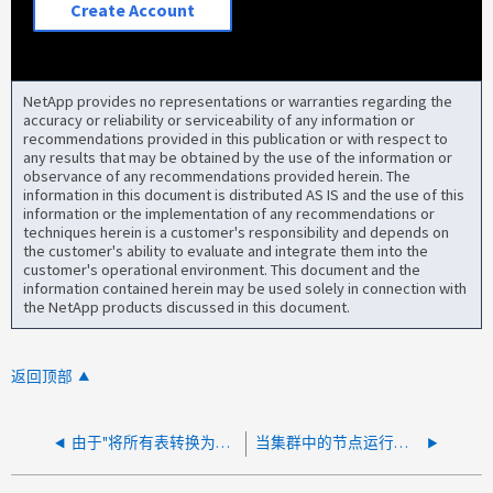
Create Account
NetApp provides no representations or warranties regarding the
accuracy or reliability or serviceability of any information or
recommendations provided in this publication or with respect to
any results that may be obtained by the use of the information or
observance of any recommendations provided herein. The
information in this document is distributed AS IS and the use of this
information or the implementation of any recommendations or
techniques herein is a customer's responsibility and depends on
the customer's ability to evaluate and integrate them into the
customer's operational environment. This document and the
information contained herein may be used solely in connection with
the NetApp products discussed in this document.
返回顶部
由于"将所有表转换为utf8mb4"、无法还原DWH数据库
当集群中的节点运行不同 ONTAP 版本的 OnCommand 时，性能数据中的差距会反映在 Unified Manager 中