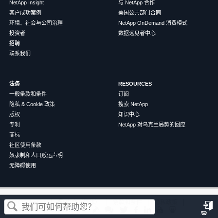
NetApp Insight
与 NetApp 合作
客户成功案例
美国公共部门合同
环境、社会与公司治理
NetApp OnDemand 消费模式
投资者
数据远见者中心
招聘
联系我们
法务
RESOURCES
一般条款和条件
订阅
隐私 & Cookie 政策
搜索 NetApp
版权
知识中心
专利
NetApp 对乌克兰局势的回应
商标
社区使用条款
奴隶制和人口贩运声明
无障碍使用
这篇文章对您有帮助吗？
©
2026
NetApp
中文（简体）
条款和条件
隐私政策
Cookie 政策
Cookie 设置
登