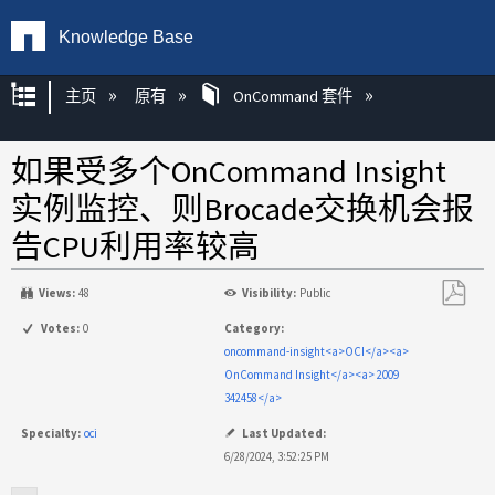
Knowledge Base
扩展/隐缩全局层次
主页
原有
OnCommand 套件
如果受多个OnCommand Insight
实例监控、则Brocade交换机会报
告CPU利用率较高
Views:
48
Visibility:
Public
另
Votes:
0
Category:
存
oncommand-insight<a>OCI</a><a>
为
OnCommand Insight</a><a> 2009
PDF
342458</a>
Specialty:
oci
Last Updated:
6/28/2024, 3:52:25 PM