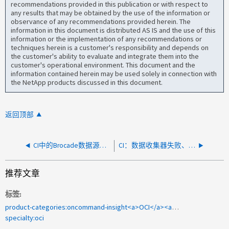
recommendations provided in this publication or with respect to
any results that may be obtained by the use of the information or
observance of any recommendations provided herein. The
information in this document is distributed AS IS and the use of this
information or the implementation of any recommendations or
techniques herein is a customer's responsibility and depends on
the customer's ability to evaluate and integrate them into the
customer's operational environment. This document and the
information contained herein may be used solely in connection with
the NetApp products discussed in this document.
返回顶部
CI中的Brocade数据源失败、并显示错误：无效交换机WWN：00：00：00：00：00：00：00：00：00：00：00
CI：数据收集器失败、并显示错误"Failed to process OData task"
推荐文章
标签
product-categories:oncommand-insight<a>OCI</a><a> OnCommand Insight</a><a> 2009 342458</a>
specialty:oci