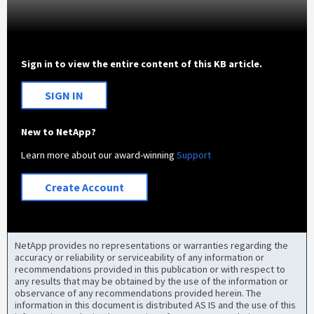
Sign in to view the entire content of this KB article.
SIGN IN
New to NetApp?
Learn more about our award-winning
Support
Create Account
NetApp provides no representations or warranties regarding the
accuracy or reliability or serviceability of any information or
recommendations provided in this publication or with respect to
any results that may be obtained by the use of the information or
observance of any recommendations provided herein. The
information in this document is distributed AS IS and the use of this