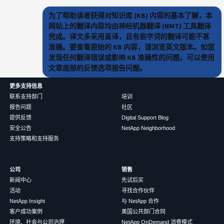
为了帮助读者获得对知识库 (KB) 内容的基本了解，本
网站上的翻译内容均由神经机器翻译 (NMT) 工具翻译
完成。译文多采用直译，且有些字词的翻译可能不甚
准确。要查看原始的 KB 内容，请浏览英文版本。如您
发现任何翻译错误或影响 KB 准确性的问题，可以使用
文章底部的反馈选项报告问题。
更多支持信息
联系支持部门
培训
报告问题
社区
提供反馈
Digital Support Blog
安全公告
NetApp Neighborhood
支持策略和支持服务
公司
销售
新闻中心
先试后买
活动
寻找合作伙伴
NetApp Insight
与 NetApp 合作
客户成功案例
美国公共部门合同
环境、社会与公司治理
NetApp OnDemand 消费模式