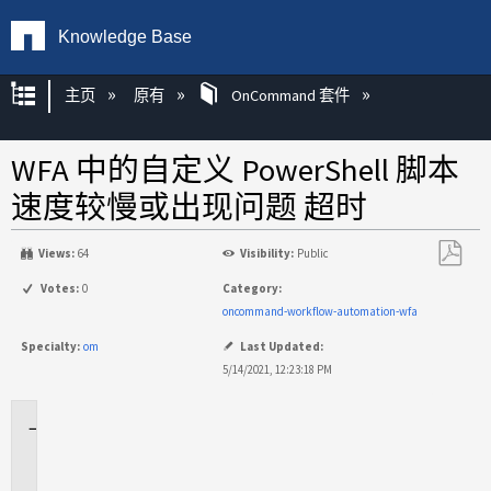
Knowledge Base
扩展/隐缩全局层次
主页
原有
OnCommand 套件
WFA 中的自定义 PowerShell 脚本
速度较慢或出现问题 超时
Views:
64
Visibility:
Public
另
Votes:
0
Category:
存
oncommand-workflow-automation-wfa
为
Specialty:
om
Last Updated:
PDF
5/14/2021, 12:23:18 PM
适
用
于