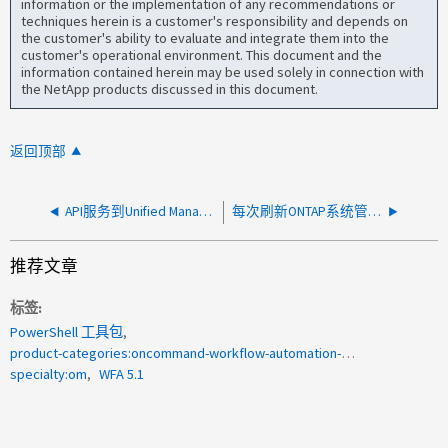
information or the implementation of any recommendations or
techniques herein is a customer's responsibility and depends on
the customer's ability to evaluate and integrate them into the
customer's operational environment. This document and the
information contained herein may be used solely in connection with
the NetApp products discussed in this document.
返回顶部
API服务到Unified Manager 9.7 REST API映射
每次刷新ONTAP系统管理器页面时都需要新登录名
推荐文章
标签
PowerShell 工具包
product-categories:oncommand-workflow-automation-wfa
specialty:om
WFA 5.1