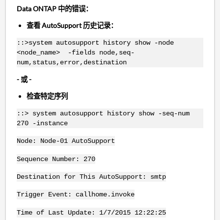
Data ONTAP 中的错误：
查看 AutoSupport 历史记录：
::>system autosupport history show -node
<node_name> -fields node,seq-
num,status,error,destination
- 或 -
检查特定序列
::> system autosupport history show -seq-num
270 -instance
Node: Node-01 AutoSupport
Sequence Number: 270
Destination for This AutoSupport: smtp
Trigger Event: callhome.invoke
Time of Last Update: 1/7/2015 12:22:25