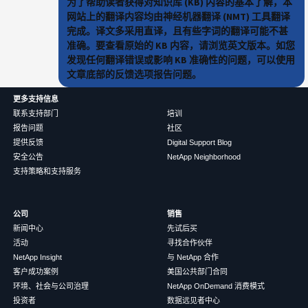
为了帮助读者获得对知识库 (KB) 内容的基本了解，本
网站上的翻译内容均由神经机器翻译 (NMT) 工具翻译
完成。译文多采用直译，且有些字词的翻译可能不甚
准确。要查看原始的 KB 内容，请浏览英文版本。如您
发现任何翻译错误或影响 KB 准确性的问题，可以使用
文章底部的反馈选项报告问题。
更多支持信息
联系支持部门
培训
报告问题
社区
提供反馈
Digital Support Blog
安全公告
NetApp Neighborhood
支持策略和支持服务
公司
销售
新闻中心
先试后买
活动
寻找合作伙伴
NetApp Insight
与 NetApp 合作
客户成功案例
美国公共部门合同
环境、社会与公司治理
NetApp OnDemand 消费模式
投资者
数据远见者中心