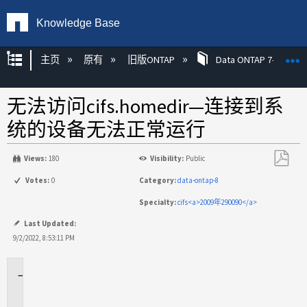
Knowledge Base
扩展/隐缩全局层次
主页
原有
旧版ONTAP
Data ONTAP 7-模式
无法访问cifs.homedir—连接到系
统的设备无法正常运行
Views:
180
Visibility:
Public
另
Votes:
0
Category:
data-ontap-8
存
Specialty:
cifs<a>2009年290090</a>
为
PDF
Last Updated:
9/2/2022, 8:53:11 PM
适
用
场