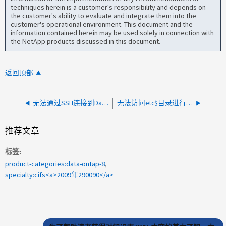
techniques herein is a customer's responsibility and depends on
the customer's ability to evaluate and integrate them into the
customer's operational environment. This document and the
information contained herein may be used solely in connection with
the NetApp products discussed in this document.
返回顶部
无法通过SSH连接到Data ONTAP 7-模式节点、其他命令失败、并显示"系统中打开的文件过多"
无法访问etc$目录进行7-模式升级或使用Windows凭据登录
推荐文章
标签
product-categories:data-ontap-8
specialty:cifs<a>2009年290090</a>