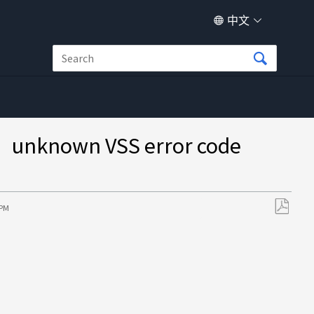
中文
known VSS error code
 PM
另
存
为
PDF