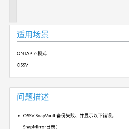
题
描
述
适用场景
ONTAP 7-模式
OSSV
问题描述
OSSV SnapVault 备份失败、并显示以下错误。
SnapMirror日志：