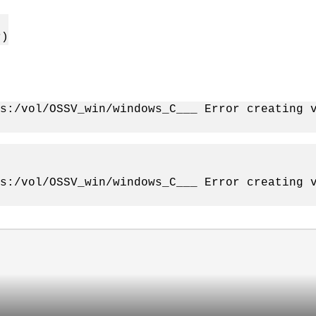
r)
s:/vol/OSSV_win/windows_C___ Error creating 
s:/vol/OSSV_win/windows_C___ Error creating 