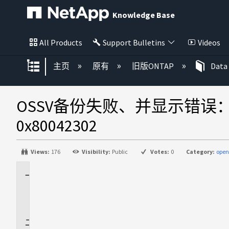
Knowledge Base
All Products
Support Bulletins
Videos
扩展/隐缩全局层次
主页
原有
旧版ONTAP
Data
OSSV备份失败、并显示错误：Error cr
0x80042302
Views:
176
Visibility:
Public
Votes:
0
Category:
open
适
用
场
景
问