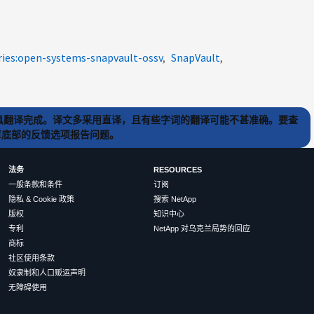
ries:open-systems-snapvault-ossv
SnapVault
) 工具翻译完成。译文多采用直译，且有些字词的翻译可能不甚准确。要查
文章底部的反馈选项报告问题。
法务
RESOURCES
一般条款和条件
订阅
隐私 & Cookie 政策
搜索 NetApp
版权
知识中心
专利
NetApp 对乌克兰局势的回应
商标
社区使用条款
奴隶制和人口贩运声明
无障碍使用