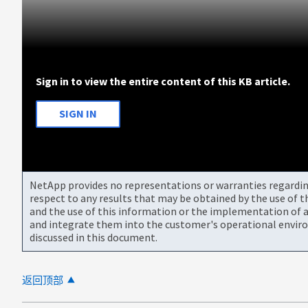
Sign in to view the entire content of this KB article.
SIGN IN
NetApp provides no representations or warranties regarding 
respect to any results that may be obtained by the use of 
and the use of this information or the implementation of a
and integrate them into the customer's operational envir
discussed in this document.
返回顶部