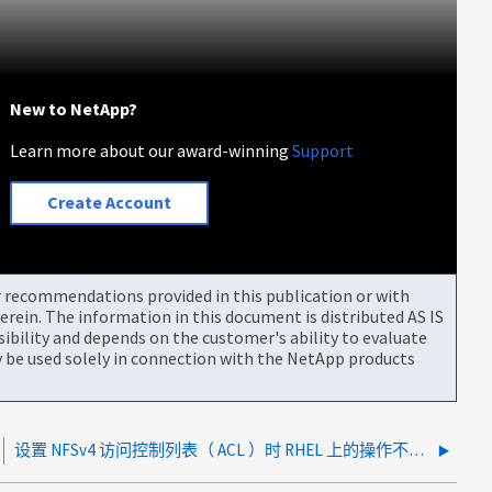
New to NetApp?
Learn more about our award-winning
Support
Create Account
or recommendations provided in this publication or with
rein. The information in this document is distributed AS IS
bility and depends on the customer's ability to evaluate
be used solely in connection with the NetApp products
设置 NFSv4 访问控制列表（ ACL ）时 RHEL 上的操作不受支持错误