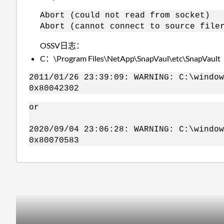
Abort (could not read from socket)
Abort (cannot connect to source file
OSSV日志：
C：\Program Files\NetApp\SnapVaul\etc\SnapVault
2011/01/26 23:39:09: WARNING: C:\window
0x80042302
or
2020/09/04 23:06:28: WARNING: C:\window
0x80070583