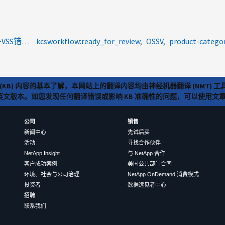
coachapac:vittalg<a>OSSV备份失败</a><a>1031009</a><a>VSS错误代码</a><a>0x80070583</a><a>未知VSS错误代码</a><a>0x80042302</a><a>卷影复制服务</a>
kcsworkflow:ready_for_review
OSSV
product-catego
(KB) 内容的基本了解，本网站上的翻译内容均由神经机器翻译 (NMT
览英文版本。如您发现任何翻译错误或影响 KB 准确性的问题，可以使用
公司
销售
新闻中心
先试后买
活动
寻找合作伙伴
NetApp Insight
与 NetApp 合作
客户成功案例
美国公共部门合同
环境、社会与公司治理
NetApp OnDemand 消费模式
投资者
数据远见者中心
招聘
联系我们