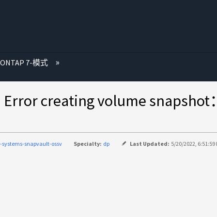
 ONTAP 7-模式
eating volume snapshot：un
-systems-snapvault-ossv
Specialty:
dp
Last Updated:
5/20/2022, 6:51:59