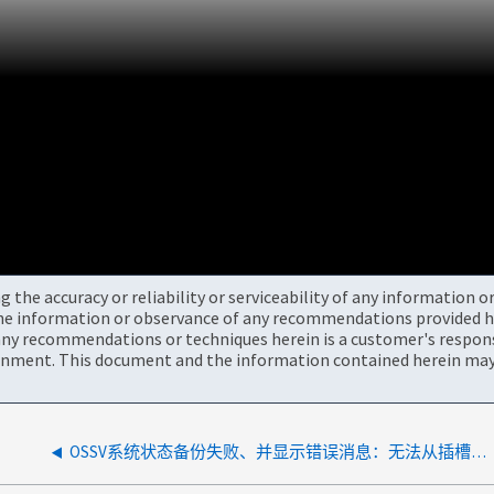
the accuracy or reliability or serviceability of any information 
the information or observance of any recommendations provided he
ny recommendations or techniques herein is a customer's responsi
onment. This document and the information contained herein may 
OSSV系统状态备份失败、并显示错误消息：无法从插槽读取