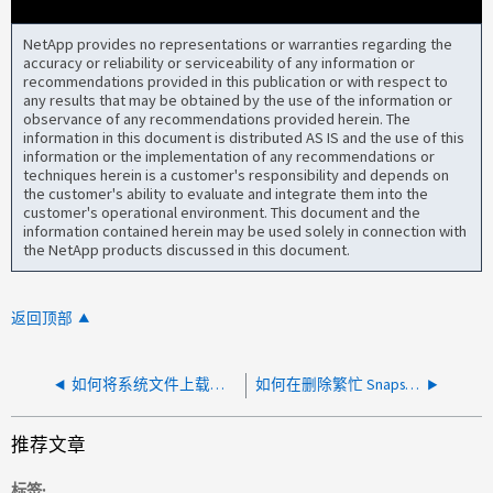
NetApp provides no representations or warranties regarding the
accuracy or reliability or serviceability of any information or
recommendations provided in this publication or with respect to
any results that may be obtained by the use of the information or
observance of any recommendations provided herein. The
information in this document is distributed AS IS and the use of this
information or the implementation of any recommendations or
techniques herein is a customer's responsibility and depends on
the customer's ability to evaluate and integrate them into the
customer's operational environment. This document and the
information contained herein may be used solely in connection with
the NetApp products discussed in this document.
返回顶部
如何将系统文件上载到不使用通用 Internet 文件系统协议（ CIFS ）或网络文件系统（ NFS ）的软件目录
如何在删除繁忙 Snapshot 副本时使用 LUN 快照使用率 -s
推荐文章
标签