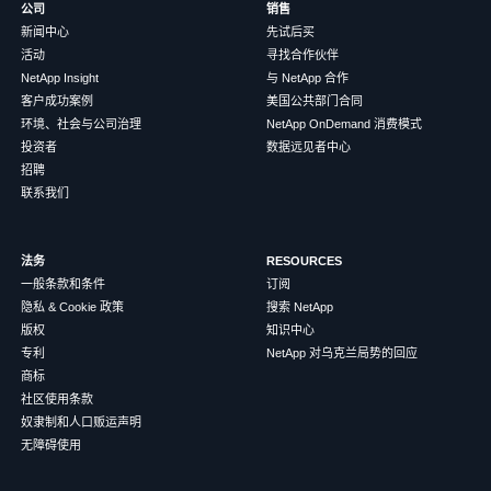
公司
销售
新闻中心
先试后买
活动
寻找合作伙伴
NetApp Insight
与 NetApp 合作
客户成功案例
美国公共部门合同
环境、社会与公司治理
NetApp OnDemand 消费模式
投资者
数据远见者中心
招聘
联系我们
法务
RESOURCES
一般条款和条件
订阅
隐私 & Cookie 政策
搜索 NetApp
版权
知识中心
专利
NetApp 对乌克兰局势的回应
商标
社区使用条款
奴隶制和人口贩运声明
无障碍使用