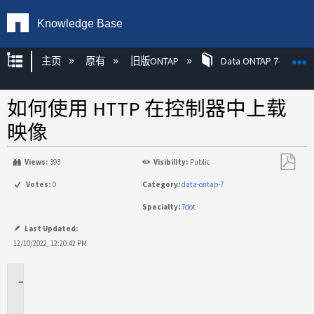
Knowledge Base
扩展/隐缩全局层次
主页
原有
旧版ONTAP
Data ONTAP 7-模式
如何使用 HTTP 在控制器中上载
映像
Views:
393
Visibility:
Public
另
Votes:
0
Category:
data-ontap-7
存
Specialty:
7dot
为
PDF
Last Updated:
12/10/2022, 12:20:42 PM
适
用
场