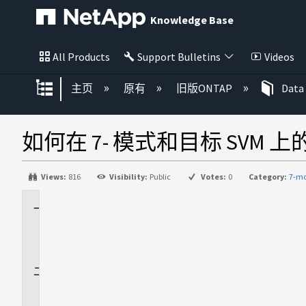
Knowledge Base
All Products
Support Bulletins
Videos
扩展/隐缩全局层次
主页
原有
旧版ONTAP
Data
如何在 7- 模式和目标 SVM 上的 C
Views:
816
Visibility:
Public
Votes:
0
Category:
7-mo
适
用
场
景
问
题
描