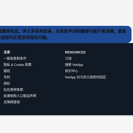
) 工具翻译完成。译文多采用直译，且有些字词的翻译可能不甚准确。要查
文章底部的反馈选项报告问题。
法务
RESOURCES
一般条款和条件
订阅
隐私 & Cookie 政策
搜索 NetApp
版权
知识中心
专利
NetApp 对乌克兰局势的回应
商标
社区使用条款
奴隶制和人口贩运声明
无障碍使用