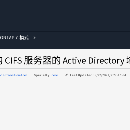
 ONTAP 7-模式
IFS 服务器的 Active Directo
de-transition-tool
Specialty:
core
Last Updated:
9/22/2021, 2:22:47 PM