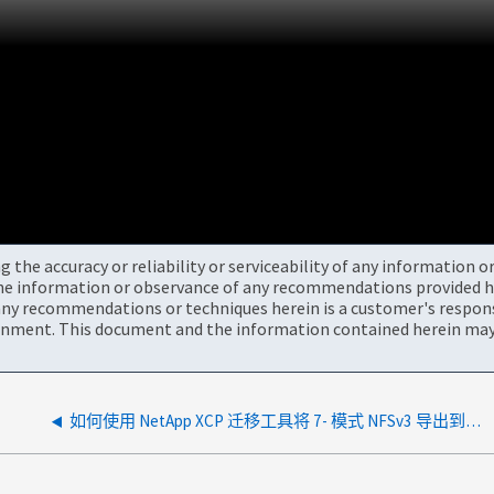
the accuracy or reliability or serviceability of any information 
the information or observance of any recommendations provided he
ny recommendations or techniques herein is a customer's responsi
onment. This document and the information contained herein may 
如何使用 NetApp XCP 迁移工具将 7- 模式 NFSv3 导出到集群模式 Data ONTAP