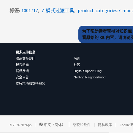
标签
1001717
7-模式过渡工具
product-categories:7-mode
为了帮助读者获得对知识库 
看原始的 KB 内容，请浏
更多支持信息
联系支持部门
培训
报告问题
社区
提供反馈
Digital Support Blog
安全公告
NetApp Neighborhood
支持策略和支持服务
©
2026
NetApp
中文（简体）
条款和条件
隐私政策
Cookie