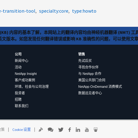
-transition-tool
specialty:core
type:howto
(KB) 内容的基本了解，本网站上的翻译内容均由神经机器翻译 (NMT
览英文版本。如您发现任何翻译错误或影响 KB 准确性的问题，可以使用
公司
销售
新闻中心
先试后买
活动
寻找合作伙伴
NetApp Insight
与 NetApp 合作
客户成功案例
美国公共部门合同
环境、社会与公司治理
NetApp OnDemand 消费模式
投资者
数据远见者中心
招聘
联系我们
 政策
Cookie 设置