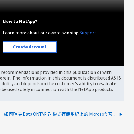
New to NetApp?
Learn more about our award-winning
Support
Create Account
or recommendations provided in this publication or with
rein. The information in this document is distributed AS IS
bility and depends on the customer's ability to evaluate
be used solely in connection with the NetApp products
如何解决 Data ONTAP 7- 模式存储系统上的 Microsoft 客户端权限问题