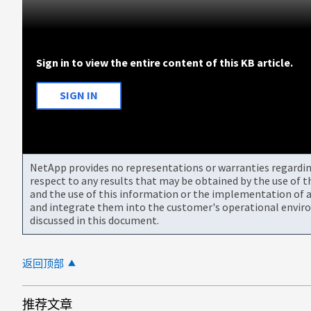
Sign in to view the entire content of this KB article.
SIGN IN
NetApp provides no representations or warranties regarding 
respect to any results that may be obtained by the use of 
and the use of this information or the implementation of a
and integrate them into the customer's operational envir
discussed in this document.
返回顶部
推荐文章