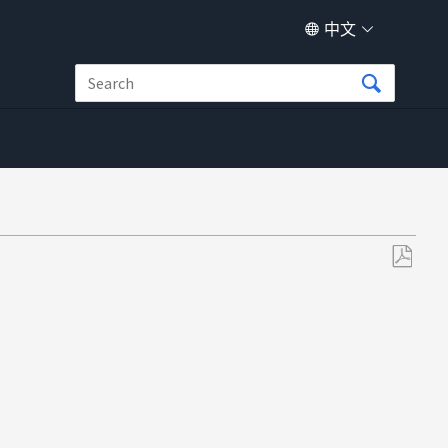
中文
另
存
为
PDF