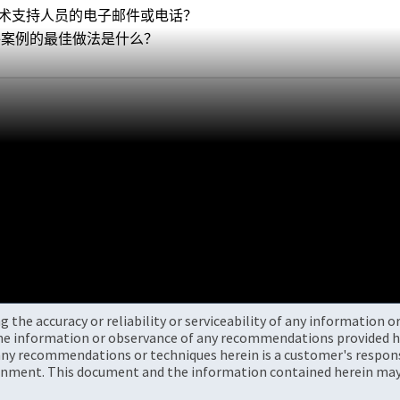
 技术支持人员的电子邮件或电话？
子邮件案例的最佳做法是什么？
the accuracy or reliability or serviceability of any information 
the information or observance of any recommendations provided he
ny recommendations or techniques herein is a customer's responsi
onment. This document and the information contained herein may 