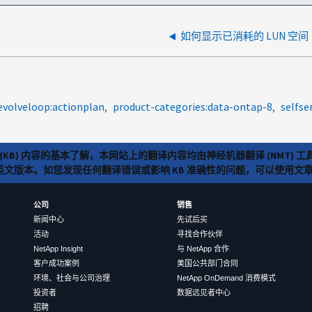
如何显示已消耗的 LUN 空间
evolveloop:actionplan
product-categories:data-ontap-8
selfse
(KB) 内容的基本了解，本网站上的翻译内容均由神经机器翻译 (NMT
览英文版本。如您发现任何翻译错误或影响 KB 准确性的问题，可以使用
公司
销售
新闻中心
先试后买
活动
寻找合作伙伴
NetApp Insight
与 NetApp 合作
客户成功案例
美国公共部门合同
环境、社会与公司治理
NetApp OnDemand 消费模式
投资者
数据远见者中心
招聘