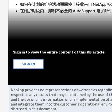
如何在计划的维护活动期间停止接收来自 NetApp
在维护时段内，抑制不必要的 AutoSupport 电
Sign in to view the entire content of this KB article.
SIGN IN
NetApp provides no representations or warranties regarding 
respect to any results that may be obtained by the use of 
and the use of this information or the implementation of a
and integrate them into the customer's operational envir
discussed in this document.