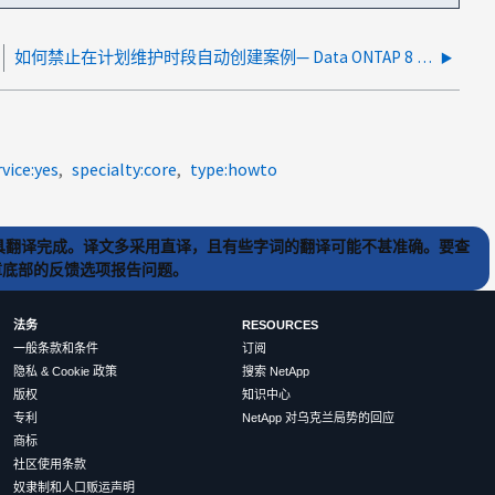
如何禁止在计划维护时段自动创建案例— Data ONTAP 8 （ 7- 模式）
rvice:yes
specialty:core
type:howto
) 工具翻译完成。译文多采用直译，且有些字词的翻译可能不甚准确。要查
文章底部的反馈选项报告问题。
法务
RESOURCES
一般条款和条件
订阅
隐私 & Cookie 政策
搜索 NetApp
版权
知识中心
专利
NetApp 对乌克兰局势的回应
商标
社区使用条款
奴隶制和人口贩运声明