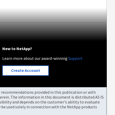
New to NetApp?
Learn more about our award-winning
Support
Create Account
or recommendations provided in this publication or with
rein. The information in this document is distributed AS IS
bility and depends on the customer's ability to evaluate
be used solely in connection with the NetApp products