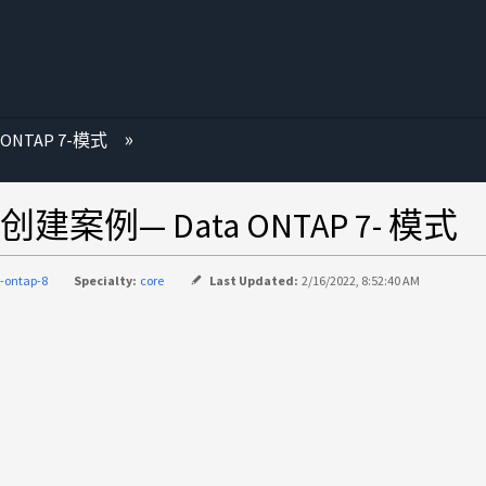
 ONTAP 7-模式
— Data ONTAP 7- 模式
-ontap-8
Specialty:
core
Last Updated:
2/16/2022, 8:52:40 AM