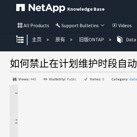
Knowledge Base
All Products
Support Bulletins
Videos
扩展/隐缩全局层次
主页
原有
旧版ONTAP
Data
如何禁止在计划维护时段自动创建案例
Views:
443
Visibility:
Public
Votes:
0
Category:
data
适
用
场
景
问
题
描