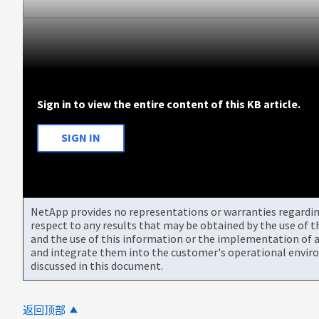
Sign in to view the entire content of this KB article.
SIGN IN
NetApp provides no representations or warranties regarding 
respect to any results that may be obtained by the use of 
and the use of this information or the implementation of a
and integrate them into the customer's operational envir
discussed in this document.
返回顶部