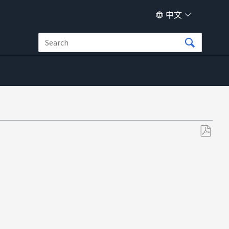
中文
另
存
为
PDF