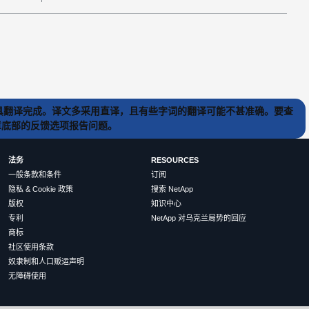
) 工具翻译完成。译文多采用直译，且有些字词的翻译可能不甚准确。要查
文章底部的反馈选项报告问题。
法务
RESOURCES
一般条款和条件
订阅
隐私 & Cookie 政策
搜索 NetApp
版权
知识中心
专利
NetApp 对乌克兰局势的回应
商标
社区使用条款
奴隶制和人口贩运声明
无障碍使用