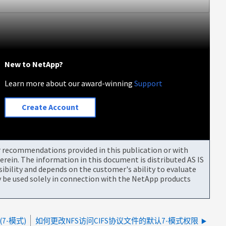
New to NetApp?
Learn more about our award-winning
Support
Create Account
or recommendations provided in this publication or with
rein. The information in this document is distributed AS IS
bility and depends on the customer's ability to evaluate
be used solely in connection with the NetApp products
7-模式)
如何更改NFS访问CIFS协议文件的默认7-模式权限