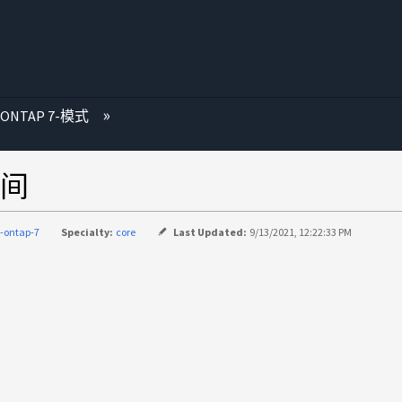
 ONTAP 7-模式
间
-ontap-7
Specialty:
core
Last Updated:
9/13/2021, 12:22:33 PM