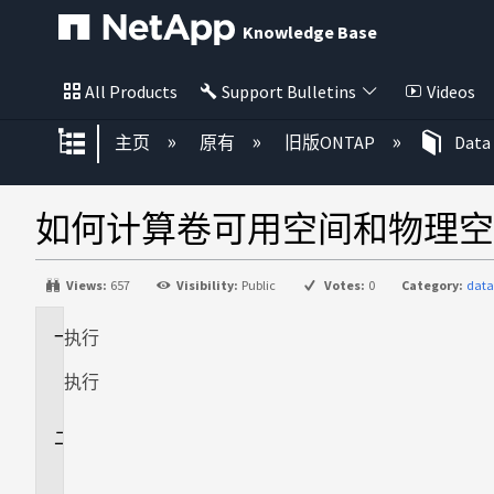
Knowledge Base
All Products
Support Bulletins
Videos
扩展/隐缩全局层次
主页
原有
旧版ONTAP
Data
如何计算卷可用空间和物理空
Views:
657
Visibility:
Public
Votes:
0
Category:
data
执行
适
用
执行
场
景
问
题
描