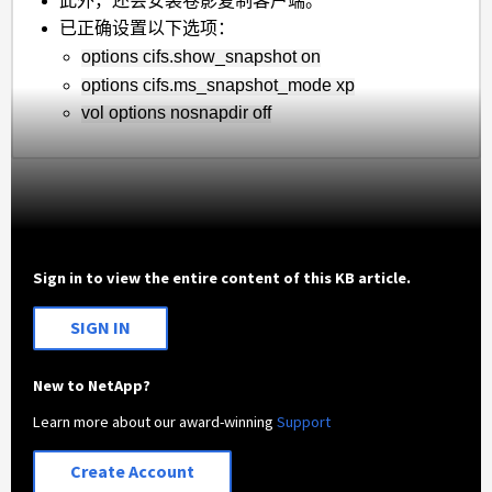
此外，还会安装卷影复制客户端。
已正确设置以下选项：
options cifs.show_snapshot on
options
cifs.ms_snapshot_mode xp
vol options
nosnapdir off
Sign in to view the entire content of this KB article.
SIGN IN
New to NetApp?
Learn more about our award-winning
Support
Create Account