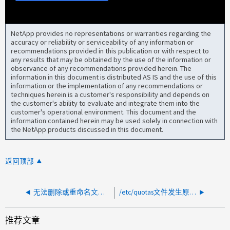
NetApp provides no representations or warranties regarding the
accuracy or reliability or serviceability of any information or
recommendations provided in this publication or with respect to
any results that may be obtained by the use of the information or
observance of any recommendations provided herein. The
information in this document is distributed AS IS and the use of this
information or the implementation of any recommendations or
techniques herein is a customer's responsibility and depends on
the customer's ability to evaluate and integrate them into the
customer's operational environment. This document and the
information contained herein may be used solely in connection with
the NetApp products discussed in this document.
返回顶部
无法删除或重命名文件、空目录或 qtree
/etc/quotas文件发生原因 的区分大小写行为错误消息：quota：can't stat file [Path_to_ntfs_qtree]：no such file or directory (/etc/quotas line [line_number])
推荐文章