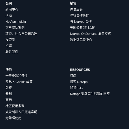
公司
销售
新闻中心
先试后买
活动
寻找合作伙伴
NetApp Insight
与 NetApp 合作
客户成功案例
美国公共部门合同
环境、社会与公司治理
NetApp OnDemand 消费模式
投资者
数据远见者中心
招聘
联系我们
法务
RESOURCES
一般条款和条件
订阅
隐私 & Cookie 政策
搜索 NetApp
版权
知识中心
专利
NetApp 对乌克兰局势的回应
商标
社区使用条款
奴隶制和人口贩运声明
无障碍使用