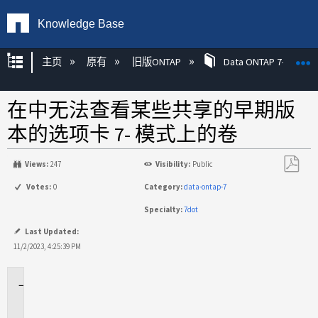
Knowledge Base
扩展/隐缩全局层次
主页
原有
旧版ONTAP
Data ONTAP 7-模式
在中无法查看某些共享的早期版
本的选项卡 7- 模式上的卷
Views:
247
Visibility:
Public
另
Votes:
0
Category:
data-ontap-7
存
Specialty:
7dot
为
PDF
Last Updated:
11/2/2023, 4:25:39 PM
适
用
场