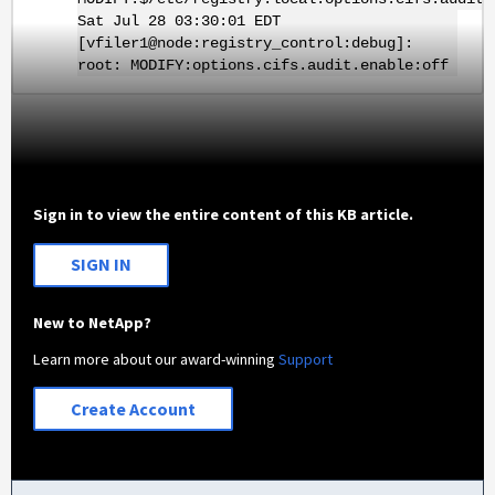
Sat Jul 28 03:30:01 EDT
[vfiler1@node:registry_control:debug]:
root: MODIFY:options.cifs.audit.enable:off
Sign in to view the entire content of this KB article.
SIGN IN
New to NetApp?
Learn more about our award-winning
Support
Create Account