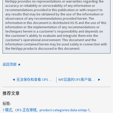
NetApp provides no representations or warranties regarding the
accuracy or reliability or serviceability of any information or
recommendations provided in this publication or with respect to
any results that may be obtained by the use of the information or
observance of any recommendations provided herein. The
information in this document is distributed AS IS and the use of this
information or the implementation of any recommendations or
techniques herein is a customer's responsibility and depends on
the customer's ability to evaluate and integrate them into the
customer's operational environment. This document and the
information contained herein may be used solely in connection with
the NetApp products discussed in this document.
返回顶部
无法保存和查看 CIFS 审核日志
NAT后面的CIFS客户端间歇性断开连接
推荐文章
标签
7 模式
CIFS 正在审核
product-categories:data-ontap-7