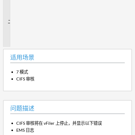
用
场
景
问
题
描
述
适用场景
7 模式
CIFS 审核
问题描述
CIFS 审核将在 vFiler 上停止，并显示以下错误
EMS 日志