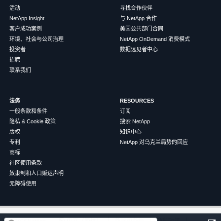
活动
寻找合作伙伴
NetApp Insight
与 NetApp 合作
客户成功案例
美国公共部门合同
环境、社会与公司治理
NetApp OnDemand 消费模式
投资者
数据远见者中心
招聘
联系我们
法务
RESOURCES
一般条款和条件
订阅
隐私 & Cookie 政策
搜索 NetApp
版权
知识中心
专利
NetApp 对乌克兰局势的回应
商标
社区使用条款
奴隶制和人口贩运声明
无障碍使用
这篇文章对您有帮助吗？
©
2026
NetApp
中文（简体）
条款和条件
隐私政策