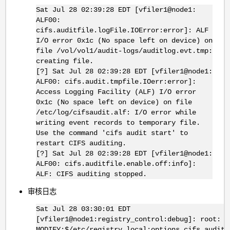
Sat Jul 28 02:39:28 EDT [vfiler1@node1:
ALF00:
cifs.auditfile.logFile.IOError:error]: ALF
I/O error 0x1c (No space left on device) on
file /vol/vol1/audit-logs/auditlog.evt.tmp:
creating file.
[?] Sat Jul 28 02:39:28 EDT [vfiler1@node1:
ALF00: cifs.audit.tmpfile.IOerr:error]:
Access Logging Facility (ALF) I/O error
0x1c (No space left on device) on file
/etc/log/cifsaudit.alf: I/O error while
writing event records to temporary file.
Use the command 'cifs audit start' to
restart CIFS auditing.
[?] Sat Jul 28 02:39:28 EDT [vfiler1@node1:
ALF00: cifs.auditfile.enable.off:info]:
ALF: CIFS auditing stopped.
审核日志
Sat Jul 28 03:30:01 EDT
[vfiler1@node1:registry_control:debug]: root:
MODIFY:$/etc/registry.local:options.cifs.audit.