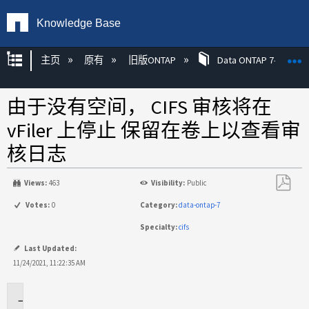
Knowledge Base
扩展/隐缩全局层次
主页
原有
旧版ONTAP
Data ONTAP 7-模式
由于没有空间， CIFS 审核将在
vFiler 上停止 保留在卷上以查看审
核日志
Views:
463
Visibility:
Public
另
Votes:
0
Category:
data-ontap-7
存
Specialty:
cifs
为
PDF
Last Updated:
11/24/2021, 11:22:35 AM
适