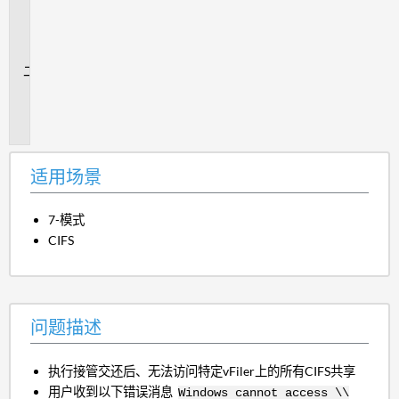
用
场
景
问
题
描
述
适用场景
7-模式
CIFS
问题描述
执行接管交还后、无法访问特定vFiler上的所有CIFS共享
用户收到以下错误消息
Windows cannot access \\