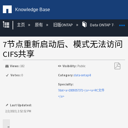
Knowledge Base
扩展/隐缩全局层次
主页
原有
旧版ONTAP
Data ONTAP 7-模式
7节点重新启动后、模式无法访问
CIFS共享
Views:
182
Visibility:
Public
另
Votes:
0
Category:
data-ontap-8
存
Specialty:
为
7dot<a>2009357371</a><a>RC文件
PDF
</a>
Last Updated:
2/2/2023, 2:52:52 PM
适