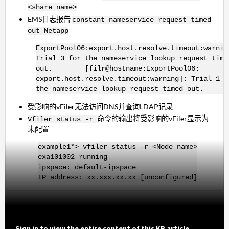
<share name>
EMS日志报告
constant nameservice request timed
out Netapp
ExportPool06:export.host.resolve.timeout:warnin
Trial 3 for the nameservice lookup request time
out. [filr@hostname:ExportPool06:
export.host.resolve.timeout:warning]: Trial 1 f
the nameservice lookup request timed out.
受影响的vFiler无法访问DNS并查询LDAP记录
命令的输出将受影响的vFiler显示为
Vfiler status -r
未配置
example1*> vfiler status -r <Node name>
exa101002 running
ipspace: default-ipspace
IP address: xx.xxx.xx.xx [unconfigured]
Sign in to view the entire content of this KB article.