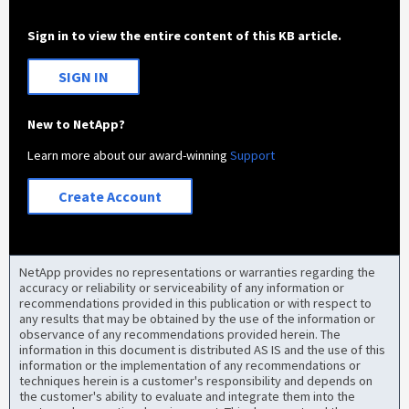
Sign in to view the entire content of this KB article.
SIGN IN
New to NetApp?
Learn more about our award-winning
Support
Create Account
NetApp provides no representations or warranties regarding the
accuracy or reliability or serviceability of any information or
recommendations provided in this publication or with respect to
any results that may be obtained by the use of the information or
observance of any recommendations provided herein. The
information in this document is distributed AS IS and the use of this
information or the implementation of any recommendations or
techniques herein is a customer's responsibility and depends on
the customer's ability to evaluate and integrate them into the