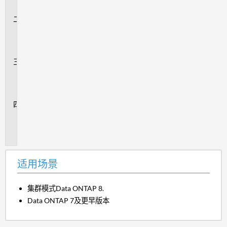
景
问
题
描
述
操
作
步
骤
追
加
信
息
适用场景
集群模式Data ONTAP 8.
Data ONTAP 7及更早版本