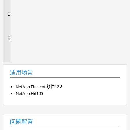
场
景
问
题
解
答
追
加
信
息
适用场景
NetApp Element 软件12.3.
NetApp H610S
问题解答