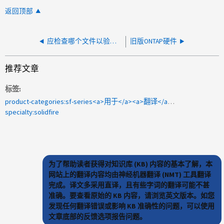
返回顶部
应检查哪个文件以验证 HCI 计算节点上的 SEL 以进行运行状况检查？
旧版ONTAP硬件
推荐文章
标签
product-categories:sf-series<a>用于</a><a>翻译</a><a>的2009-165740 </a>
specialty:solidfire
为了帮助读者获得对知识库 (KB) 内容的基本了解，本
网站上的翻译内容均由神经机器翻译 (NMT) 工具翻译
完成。译文多采用直译，且有些字词的翻译可能不甚
准确。要查看原始的 KB 内容，请浏览英文版本。如您
发现任何翻译错误或影响 KB 准确性的问题，可以使用
文章底部的反馈选项报告问题。