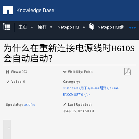
Knowledge Base
扩展/隐缩全局层次
主页
原有
NetApp HCI
NetApp HCI硬件
为什么在重新连接电源线时H610S
会自动启动？
Views:
193
Visibility:
Public
另
Votes:
0
Category:
存
sf-series<a>用于</a><a>翻译</a><a>
为
的2009-165740 </a>
PDF
Specialty:
solidfire
Last Updated:
9/26/2022, 10:36:28 AM
适
用