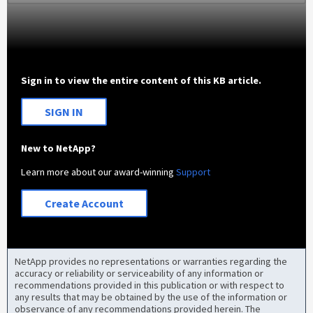
Sign in to view the entire content of this KB article.
SIGN IN
New to NetApp?
Learn more about our award-winning
Support
Create Account
NetApp provides no representations or warranties regarding the
accuracy or reliability or serviceability of any information or
recommendations provided in this publication or with respect to
any results that may be obtained by the use of the information or
observance of any recommendations provided herein. The