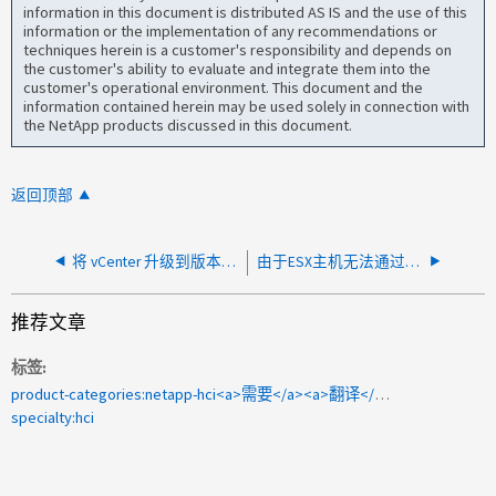
information in this document is distributed AS IS and the use of this
information or the implementation of any recommendations or
techniques herein is a customer's responsibility and depends on
the customer's ability to evaluate and integrate them into the
customer's operational environment. This document and the
information contained herein may be used solely in connection with
the NetApp products discussed in this document.
返回顶部
将 vCenter 升级到版本 7.0 U3 后， vCenter 插件部署失败
由于ESX主机无法通过vMotion网络进行连接、VMotion失败
推荐文章
标签
product-categories:netapp-hci<a>需要</a><a>翻译</a><a>的2009 117106 </a>
specialty:hci