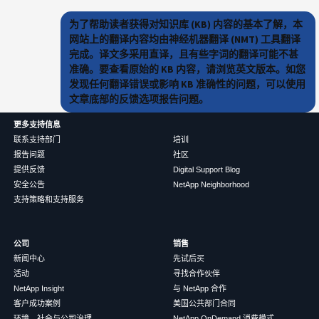
为了帮助读者获得对知识库 (KB) 内容的基本了解，本
网站上的翻译内容均由神经机器翻译 (NMT) 工具翻译
完成。译文多采用直译，且有些字词的翻译可能不甚
准确。要查看原始的 KB 内容，请浏览英文版本。如您
发现任何翻译错误或影响 KB 准确性的问题，可以使用
文章底部的反馈选项报告问题。
更多支持信息
联系支持部门
培训
报告问题
社区
提供反馈
Digital Support Blog
安全公告
NetApp Neighborhood
支持策略和支持服务
公司
销售
新闻中心
先试后买
活动
寻找合作伙伴
NetApp Insight
与 NetApp 合作
客户成功案例
美国公共部门合同
环境、社会与公司治理
NetApp OnDemand 消费模式