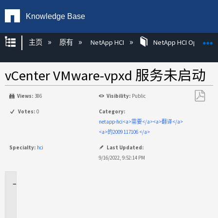
Knowledge Base
扩展/隐缩全局层次
主页
原有
NetApp HCI
NetApp HCI Operatin
vCenter VMware-vpxd 服务未启动
Views:
386
Visibility:
Public
另
Votes:
0
Category:
存
netapp-hci<a>需要</a><a>翻译</a>
为
<a>的2009 117106 </a>
PDF
Specialty:
hci
Last Updated:
9/16/2022, 9:52:14 PM
适
用
场
景