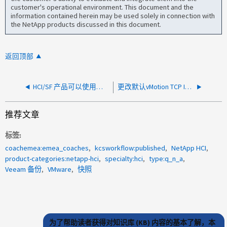
customer's operational environment. This document and the
information contained herein may be used solely in connection with
the NetApp products discussed in this document.
返回顶部
HCI/SF 产品可以使用以下哪种串行 / 控制台缆线？
更改默认vMotion TCP IP堆栈后NDE扩展是否正常工作
推荐文章
标签
coachemea:emea_coaches
kcsworkflow:published
NetApp HCI
product-categories:netapp-hci
specialty:hci
type:q_n_a
Veeam 备份
VMware
快照
为了帮助读者获得对知识库 (KB) 内容的基本了解，本