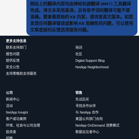
网站上的翻译内容均由神经机器翻译 (NMT) 工具翻译
完成。译文多采用直译，且有些字词的翻译可能不甚
准确。要查看原始的 KB 内容，请浏览英文版本。如您
发现任何翻译错误或影响 KB 准确性的问题，可以使用
文章底部的反馈选项报告问题。
更多支持信息
联系支持部门
培训
报告问题
社区
提供反馈
Digital Support Blog
安全公告
NetApp Neighborhood
支持策略和支持服务
公司
销售
新闻中心
先试后买
活动
寻找合作伙伴
NetApp Insight
与 NetApp 合作
客户成功案例
美国公共部门合同
环境、社会与公司治理
NetApp OnDemand 消费模式
投资者
数据远见者中心
招聘