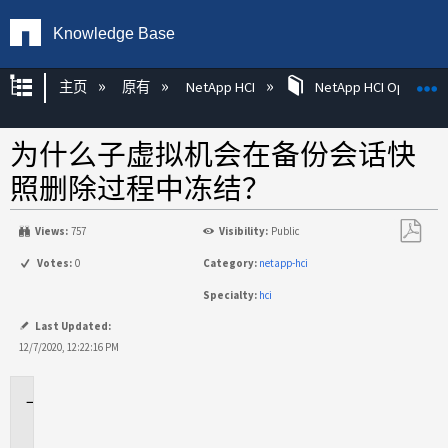
Knowledge Base
扩展/隐缩全局层次
主页
原有
NetApp HCI
NetApp HCI Operatin
为什么子虚拟机会在备份会话快
照删除过程中冻结？
Views:
757
Visibility:
Public
另
Votes:
0
Category:
netapp-hci
存
Specialty:
hci
为
PDF
Last Updated:
12/7/2020, 12:22:16 PM
适
用
于