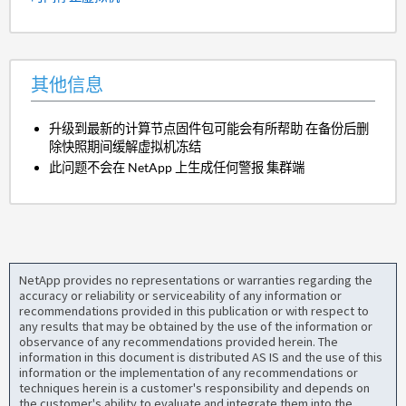
其他信息
升级到最新的计算节点固件包可能会有所帮助 在备份后删
除快照期间缓解虚拟机冻结
此问题不会在 NetApp 上生成任何警报 集群端
NetApp provides no representations or warranties regarding the
accuracy or reliability or serviceability of any information or
recommendations provided in this publication or with respect to
any results that may be obtained by the use of the information or
observance of any recommendations provided herein. The
information in this document is distributed AS IS and the use of this
information or the implementation of any recommendations or
techniques herein is a customer's responsibility and depends on
the customer's ability to evaluate and integrate them into the