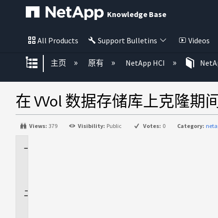
Knowledge Base
All Products
Support Bulletins
Videos
扩展/隐缩全局层次
主页
原有
NetApp HCI
NetAp
在 VVol 数据存储库上克隆
Views:
379
Visibility:
Public
Votes:
0
Category:
neta
适
用
场
景
问
题
描