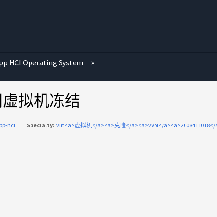
p HCI Operating System
期间虚拟机冻结
pp-hci
Specialty:
virt<a>虚拟机</a><a>克隆</a><a>vVol</a><a>2008411018</