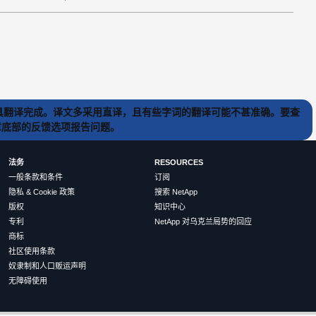
) 工具翻译完成。译文多采用直译，且有些字词的翻译可能不甚准确。要查
文章底部的反馈选项报告问题。
法务
RESOURCES
一般条款和条件
订阅
隐私 & Cookie 政策
搜索 NetApp
版权
知识中心
专利
NetApp 对乌克兰局势的回应
商标
社区使用条款
奴隶制和人口贩运声明
无障碍使用