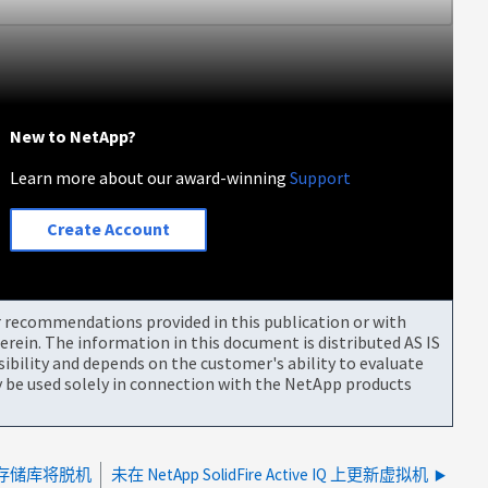
New to NetApp?
Learn more about our award-winning
Support
Create Account
or recommendations provided in this publication or with
rein. The information in this document is distributed AS IS
bility and depends on the customer's ability to evaluate
be used solely in connection with the NetApp products
数据存储库将脱机
未在 NetApp SolidFire Active IQ 上更新虚拟机