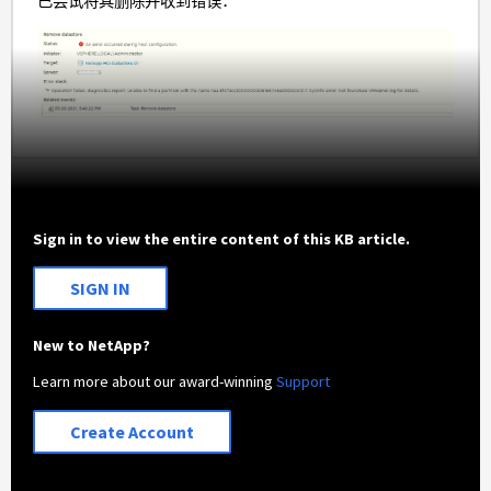
已尝试将其删除并收到错误：
Sign in to view the entire content of this KB article.
SIGN IN
New to NetApp?
Learn more about our award-winning
Support
Create Account