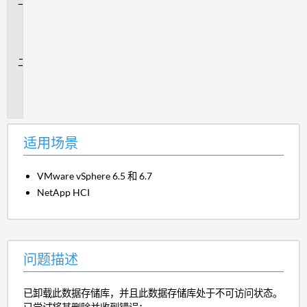
适
用
场
景
问
题
描
述
适用场景
VMware vSphere 6.5 和 6.7
NetApp HCI
问题描述
已卸载此数据存储库，并且此数据存储库处于不可访问状态。