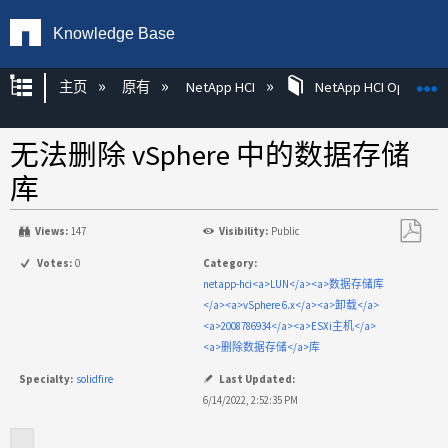
Knowledge Base
扩展/隐缩全局层次
主页
原有
NetApp HCI
NetApp HCI Operatin
无法删除 vSphere 中的数据存储
库
Views:
147
Visibility:
Public
另
Votes:
0
Category:
存
netapp-hci<a>LUN</a><a>数据存储库
为
</a><a>vSphere 6.x</a><a>卸载</a>
PDF
<a>2008786934</a><a>ESXi主机</a>
<a>删除数据存储</a>库
Specialty:
solidfire
Last Updated:
6/14/2022, 2:52:35 PM