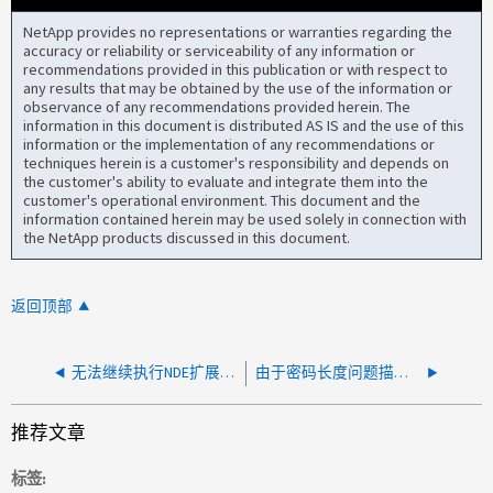
NetApp provides no representations or warranties regarding the
accuracy or reliability or serviceability of any information or
recommendations provided in this publication or with respect to
any results that may be obtained by the use of the information or
observance of any recommendations provided herein. The
information in this document is distributed AS IS and the use of this
information or the implementation of any recommendations or
techniques herein is a customer's responsibility and depends on
the customer's ability to evaluate and integrate them into the
customer's operational environment. This document and the
information contained herein may be used solely in connection with
the NetApp products discussed in this document.
返回顶部
无法继续执行NDE扩展、由于问题描述与EVC结合使用、计算节点呈灰色显示
由于密码长度问题描述，无法在混合云控制（ HCC ）的 H410C 上设置 BMC 密码
推荐文章
标签