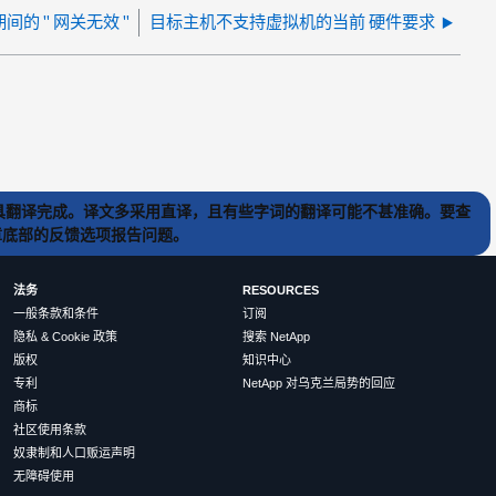
期间的 " 网关无效 "
目标主机不支持虚拟机的当前 硬件要求
) 工具翻译完成。译文多采用直译，且有些字词的翻译可能不甚准确。要查
文章底部的反馈选项报告问题。
法务
RESOURCES
一般条款和条件
订阅
隐私 & Cookie 政策
搜索 NetApp
版权
知识中心
专利
NetApp 对乌克兰局势的回应
商标
社区使用条款
奴隶制和人口贩运声明
无障碍使用