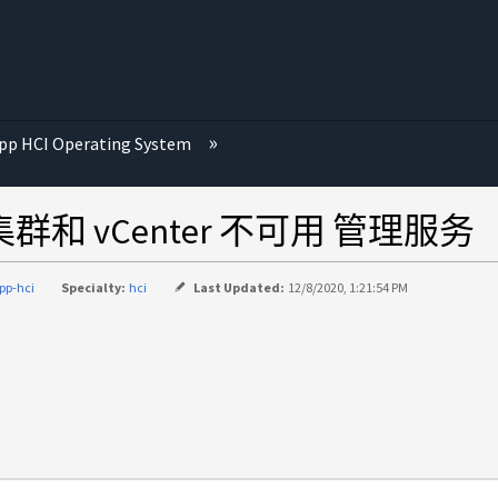
p HCI Operating System
群和 vCenter 不可用 管理服务
pp-hci
Specialty:
hci
Last Updated:
12/8/2020, 1:21:54 PM