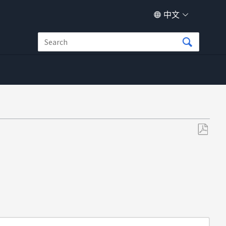
中文
另
存
为
PDF