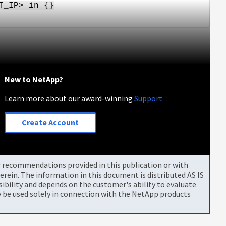
T_IP> in {}
New to NetApp?
Learn more about our award-winning
Support
Create Account
or recommendations provided in this publication or with
rein. The information in this document is distributed AS IS
bility and depends on the customer's ability to evaluate
be used solely in connection with the NetApp products