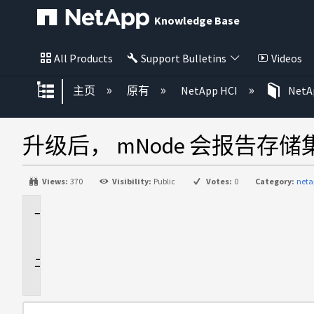
Knowledge Base
All Products
Support Bulletins
Videos
扩展/隐缩全局层次
主页
原有
NetApp HCI
NetAp
升级后， mNode 会报告存储集
Views:
370
Visibility:
Public
Votes:
0
Category:
neta
适
用
于
问
题