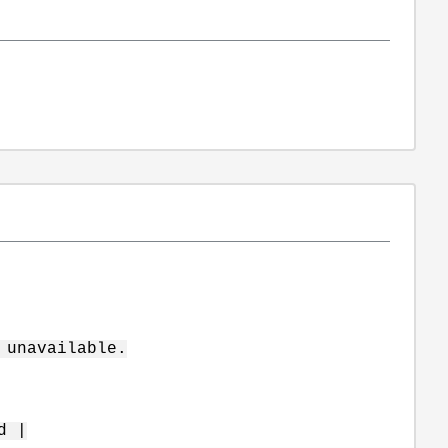
 unavailable.
d |