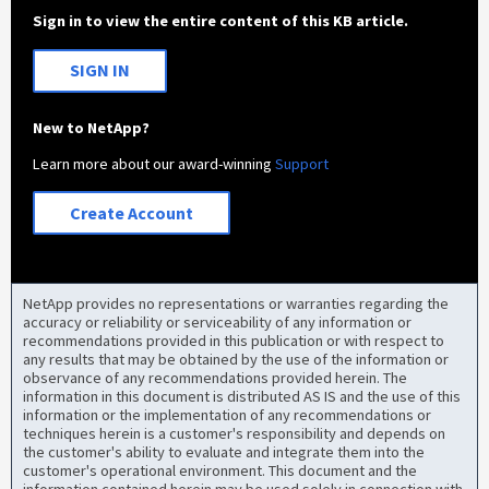
Sign in to view the entire content of this KB article.
SIGN IN
New to NetApp?
Learn more about our award-winning
Support
Create Account
NetApp provides no representations or warranties regarding the
accuracy or reliability or serviceability of any information or
recommendations provided in this publication or with respect to
any results that may be obtained by the use of the information or
observance of any recommendations provided herein. The
information in this document is distributed AS IS and the use of this
information or the implementation of any recommendations or
techniques herein is a customer's responsibility and depends on
the customer's ability to evaluate and integrate them into the
customer's operational environment. This document and the