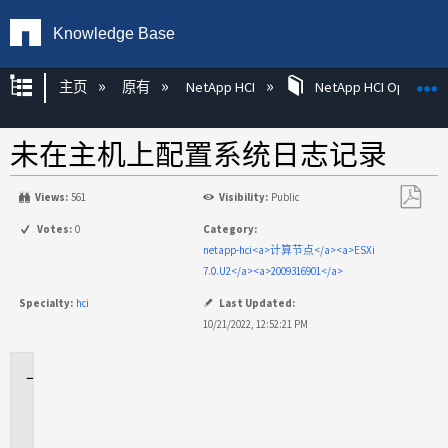
Knowledge Base
扩展/隐缩全局层次
主页
原有
NetApp HCI
NetApp HCI Operatin
未在主机上配置系统日志记录
Views:
561
Visibility:
Public
另
Votes:
0
Category:
存
netapp-hci<a>计算节点</a><a>ESXi
为
7.0.U2</a><a>2009316901</a>
PDF
Specialty:
hci
Last Updated:
10/21/2022, 12:52:21 PM
适
用
场
景