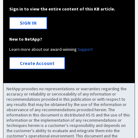
Sign in to view the entire content of this KB article.
SIGN IN
New to NetApp?
Learn more about our award-winning
Support
Create Account
NetApp provides no representations or warranties regarding the
accuracy or reliability or serviceability of any information or
recommendations provided in this publication or with respect to
any results that may be obtained by the use of the information or
observance of any recommendations provided herein. The
information in this document is distributed AS IS and the use of this
information or the implementation of any recommendations or
techniques herein is a customer's responsibility and depends on
the customer's ability to evaluate and integrate them into the
customer's operational environment. This document and the