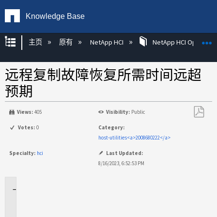
Knowledge Base
扩展/隐缩全局层次
主页
原有
NetApp HCI
NetApp HCI Operatin
远程复制故障恢复所需时间远超
预期
Views:
405
Visibility:
Public
另
Votes:
0
Category:
存
host-utilities<a>2008680222</a>
为
Specialty:
hci
Last Updated:
PDF
8/16/2023, 6:52:53 PM
适
用
场