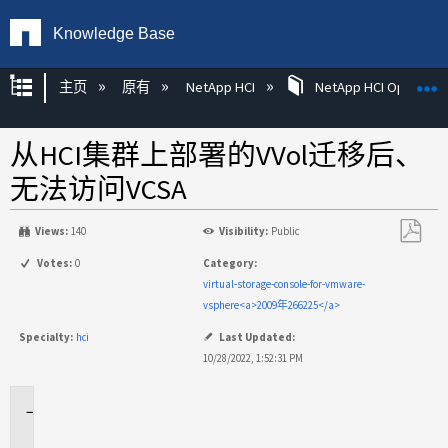
Knowledge Base
扩展/隐缩全局层次
主页
原有
NetApp HCI
NetApp HCI Operatin
从HCI集群上部署的VVol迁移后、
无法访问VCSA
Views:
140
Visibility:
Public
另
Votes:
0
Category:
存
virtual-storage-console-for-vmware-
为
vsphere<a>2009年266225</a>
PDF
Specialty:
hci
Last Updated:
10/28/2022, 1:52:31 PM
适
用