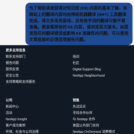
为了帮助读者获得对知识库 (KB) 内容的基本了解，本
网站上的翻译内容均由神经机器翻译 (NMT) 工具翻译
完成。译文多采用直译，且有些字词的翻译可能不甚
准确。要查看原始的 KB 内容，请浏览英文版本。如您
发现任何翻译错误或影响 KB 准确性的问题，可以使用
文章底部的反馈选项报告问题。
更多支持信息
联系支持部门
培训
报告问题
社区
提供反馈
Digital Support Blog
安全公告
NetApp Neighborhood
支持策略和支持服务
公司
销售
新闻中心
先试后买
活动
寻找合作伙伴
NetApp Insight
与 NetApp 合作
客户成功案例
美国公共部门合同
环境、社会与公司治理
NetApp OnDemand 消费模式