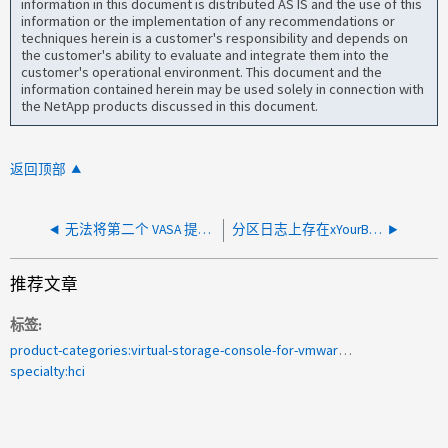
information in this document is distributed AS IS and the use of this
information or the implementation of any recommendations or
techniques herein is a customer's responsibility and depends on
the customer's ability to evaluate and integrate them into the
customer's operational environment. This document and the
information contained herein may be used solely in connection with
the NetApp products discussed in this document.
返回顶部
无法将第二个 VASA 提供程序添加到单个 vCenter 服务器
分区日志上存在xYourBinAssignmentsOutOfDate的无法访问卷
推荐文章
标签
product-categories:virtual-storage-console-for-vmware-vsphere<a>2009年266225</a>
specialty:hci