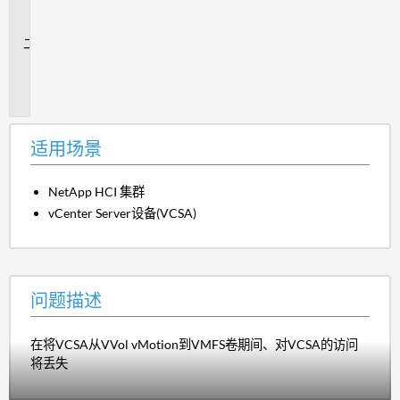
场
景
问
题
描
述
适用场景
NetApp HCI 集群
vCenter Server设备(VCSA)
问题描述
在将VCSA从VVol vMotion到VMFS卷期间、对VCSA的访问
将丢失