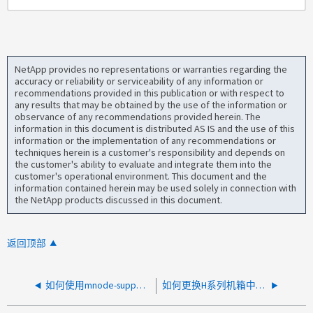
NetApp provides no representations or warranties regarding the
accuracy or reliability or serviceability of any information or
recommendations provided in this publication or with respect to
any results that may be obtained by the use of the information or
observance of any recommendations provided herein. The
information in this document is distributed AS IS and the use of this
information or the implementation of any recommendations or
techniques herein is a customer's responsibility and depends on
the customer's ability to evaluate and integrate them into the
customer's operational environment. This document and the
information contained herein may be used solely in connection with
the NetApp products discussed in this document.
返回顶部
如何使用mnode-support-util删除单个资产
如何更换H系列机箱中发生故障的电源设备