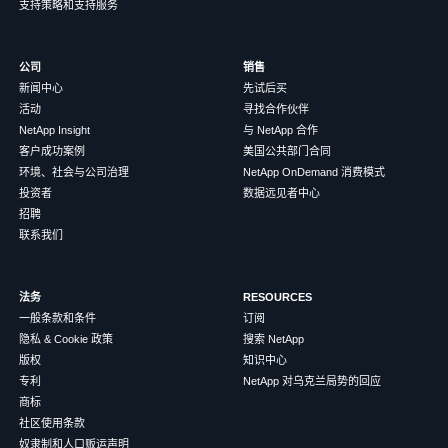
支持策略和支持服务
公司
销售
新闻中心
先试后买
活动
寻找合作伙伴
NetApp Insight
与 NetApp 合作
客户成功案例
美国公共部门合同
环境、社会与公司治理
NetApp OnDemand 消费模式
投资者
数据远见者中心
招聘
联系我们
法务
RESOURCES
一般条款和条件
订阅
隐私 & Cookie 政策
搜索 NetApp
版权
知识中心
专利
NetApp 对乌克兰局势的回应
商标
社区使用条款
奴隶制和人口贩运声明