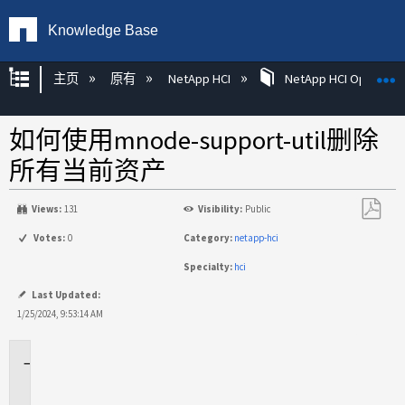
Knowledge Base
扩展/隐缩全局层次
主页
原有
NetApp HCI
NetApp HCI Operatin
如何使用mnode-support-util删除
所有当前资产
Views:
131
Visibility:
Public
另
Votes:
0
Category:
netapp-hci
存
Specialty:
hci
为
PDF
Last Updated:
1/25/2024, 9:53:14 AM
适
用
场