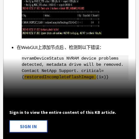
在WebGUI上添加节点后
、检测到以下错误：
nvramDeviceStatus NVRAM device problems
detected, metadata drive will be removed.
Contact NetApp Support. critical=
{
restoredIncompleteFlashImage
(1x)}
Sign in to view the entire content of this KB article.
SIGN IN