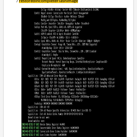
/
restoredIncompleteFlashImage