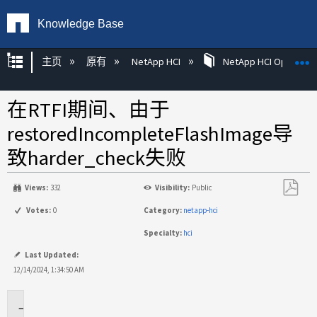
Knowledge Base
扩展/隐缩全局层次
主页
原有
NetApp HCI
NetApp HCI Operatin
在RTFI期间、由于
restoredIncompleteFlashImage导
致harder_check失败
Views:
332
Visibility:
Public
另
Votes:
0
Category:
netapp-hci
存
Specialty:
hci
为
PDF
Last Updated:
12/14/2024, 1:34:50 AM
适