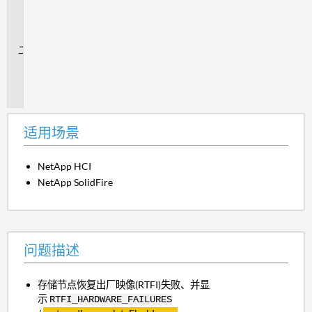
用
场
景
问
题
描
述
适用场景
NetApp HCI
NetApp SolidFire
问题描述
存储节点恢复出厂映像(RTFI)失败、并显
示
RTFI_HARDWARE_FAILURES