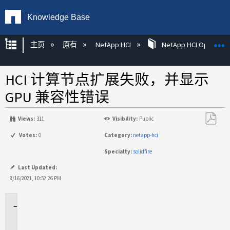
Knowledge Base
扩展/隐缩全局层次
主页
原有
NetApp HCI
NetApp HCI Operatin
HCI 计算节点扩展失败，并显示
GPU 兼容性错误
Views:
311
Visibility:
Public
另
Votes:
0
Category:
netapp-hci
存
Specialty:
solidfire
为
PDF
Last Updated:
8/16/2021, 10:52:26 PM
适
用
场