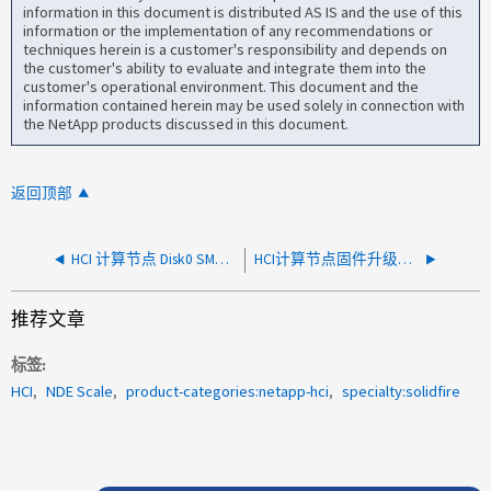
information in this document is distributed AS IS and the use of this
information or the implementation of any recommendations or
techniques herein is a customer's responsibility and depends on
the customer's ability to evaluate and integrate them into the
customer's operational environment. This document and the
information contained herein may be used solely in connection with
the NetApp products discussed in this document.
返回顶部
HCI 计算节点 Disk0 SMART 故障
HCI计算节点固件升级错误
推荐文章
标签
HCI
NDE Scale
product-categories:netapp-hci
specialty:solidfire