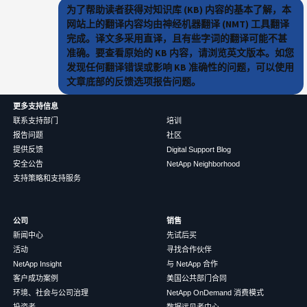
为了帮助读者获得对知识库 (KB) 内容的基本了解，本
网站上的翻译内容均由神经机器翻译 (NMT) 工具翻译
完成。译文多采用直译，且有些字词的翻译可能不甚
准确。要查看原始的 KB 内容，请浏览英文版本。如您
发现任何翻译错误或影响 KB 准确性的问题，可以使用
文章底部的反馈选项报告问题。
更多支持信息
联系支持部门
培训
报告问题
社区
提供反馈
Digital Support Blog
安全公告
NetApp Neighborhood
支持策略和支持服务
公司
销售
新闻中心
先试后买
活动
寻找合作伙伴
NetApp Insight
与 NetApp 合作
客户成功案例
美国公共部门合同
环境、社会与公司治理
NetApp OnDemand 消费模式
投资者
数据远见者中心