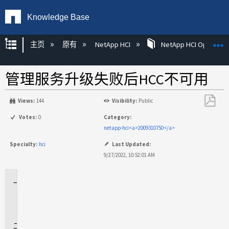
Knowledge Base
扩展/隐缩全局层次
主页
原有
NetApp HCI
NetApp HCI Operatin
管理服务升级失败后HCC不可用
Views:
144
Visibility:
Public
另
Votes:
0
Category:
存
netapp-hci<a>2009310750</a>
为
Specialty:
hci
Last Updated:
PDF
9/27/2022, 10:52:01 AM
适
用
场
景
问