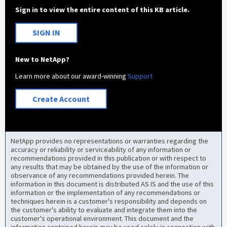
Sign in to view the entire content of this KB article.
SIGN IN
New to NetApp?
Learn more about our award-winning
Support
Create Account
NetApp provides no representations or warranties regarding the
accuracy or reliability or serviceability of any information or
recommendations provided in this publication or with respect to
any results that may be obtained by the use of the information or
observance of any recommendations provided herein. The
information in this document is distributed AS IS and the use of this
information or the implementation of any recommendations or
techniques herein is a customer's responsibility and depends on
the customer's ability to evaluate and integrate them into the
customer's operational environment. This document and the