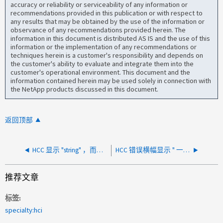
accuracy or reliability or serviceability of any information or
recommendations provided in this publication or with respect to
any results that may be obtained by the use of the information or
observance of any recommendations provided herein. The
information in this document is distributed AS IS and the use of this
information or the implementation of any recommendations or
techniques herein is a customer's responsibility and depends on
the customer's ability to evaluate and integrate them into the
customer's operational environment. This document and the
information contained herein may be used solely in connection with
the NetApp products discussed in this document.
返回顶部
HCC 显示 "string" ，而不是 mNode 主机名
HCC 错误横幅显示 " 一个或多个 vCenter 实例无法 由于 vCenter 内存使用情况，请达到 "
推荐文章
标签
specialty:hci