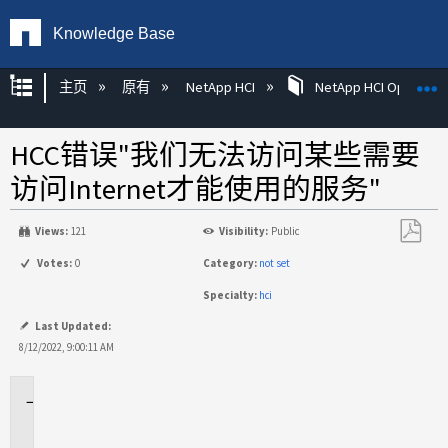
Knowledge Base
扩展/隐缩全局层次
主页
原有
NetApp HCI
NetApp HCI Operatin
HCC错误"我们无法访问某些需要
访问Internet才能使用的服务"
Views:
121
Visibility:
Public
另
Votes:
0
Category:
not set
存
Specialty:
hci
为
PDF
Last Updated:
8/12/2022, 9:00:11 AM
适
用
场