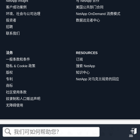
NetApp Insight
与 NetApp 合作
客户成功案例
美国公共部门合同
环境、社会与公司治理
NetApp OnDemand 消费模式
投资者
数据远见者中心
招聘
联系我们
法务
RESOURCES
一般条款和条件
订阅
隐私 & Cookie 政策
搜索 NetApp
版权
知识中心
专利
NetApp 对乌克兰局势的回应
商标
社区使用条款
奴隶制和人口贩运声明
无障碍使用
这篇文章对您有帮助吗？
©
2026
NetApp
中文（简体）
条款和条件
隐私政策
Cookie 政策
Cookie 设置
登